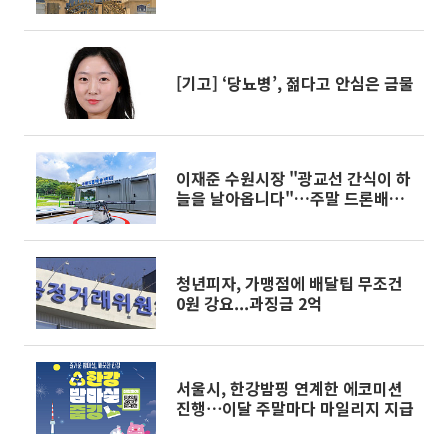
[기고] ‘당뇨병’, 젊다고 안심은 금물
이재준 수원시장 "광교선 간식이 하
늘을 날아옵니다"…주말 드론배송
시작
청년피자, 가맹점에 배달팁 무조건
0원 강요...과징금 2억
서울시, 한강밤핑 연계한 에코미션
진행⋯이달 주말마다 마일리지 지급