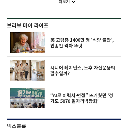
더보기
브라보 마이 라이프
美 고령층 1400만 명 ‘식량 불안’,
인종간 격차 뚜렷
시니어 레지던스, 노후 자산운용의
필수일까?
“AI로 이력서·면접” 뜨거웠던 ‘경
기도 5070 일자리박람회’
넥스블록