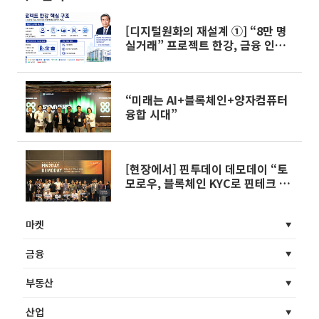
[디지털원화의 재설계 ①] “8만 명
실거래” 프로젝트 한강, 금융 인프
라로 확장
“미래는 AI+블록체인+양자컴퓨터
융합 시대”
[현장에서] 핀투데이 데모데이 “토
모로우, 블록체인 KYC로 핀테크 장
벽 허문다”
마켓
금융
부동산
산업