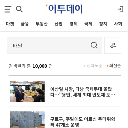
마켓
금융
부동산
산업
경제
국제
정치
사회
검색결과 총
10,000
건
정확도순
최신순
이상일 시장, 다낭 국제무대 올랐
다…"용인, 세계 최대 반도체 도시
된다"
구로구, 주말에도 어르신 무더위쉼
터 47개소 운영