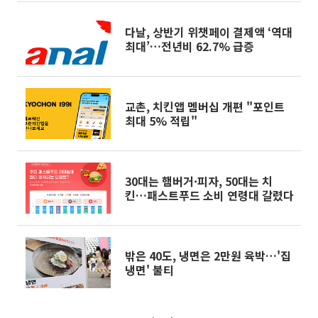
다날, 상반기 위챗페이 결제액 ‘역대
최대’…전년비 62.7% 급증
교촌, 치킨앱 멤버십 개편 "포인트
최대 5% 적립"
30대는 햄버거·피자, 50대는 치
킨…패스트푸드 소비 연령대 갈렸다
밖은 40도, 냉면은 2만원 육박…'집
냉면' 불티