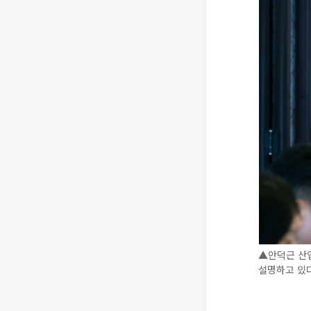
▲안덕근 산
설명하고 있