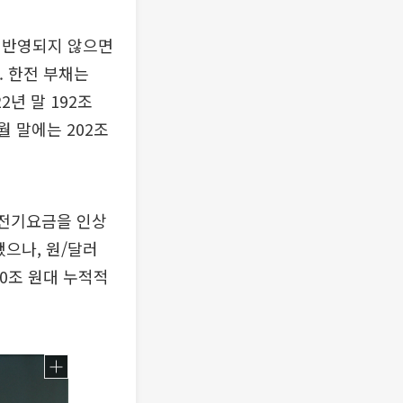
 반영되지 않으면
. 한전 부채는
22년 말 192조
월 말에는 202조
의 전기요금을 인상
으나, 원/달러
40조 원대 누적적