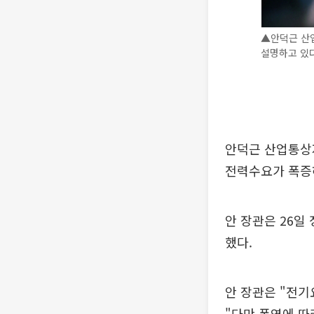
▲안덕근 산
설명하고 있
안덕근 산업통상
전력수요가 폭증
안 장관은 26일
했다.
안 장관은 "전기
"다만 폭염에 따