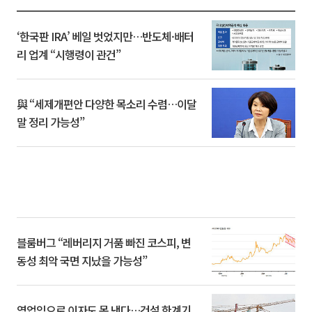
‘한국판 IRA’ 베일 벗었지만…반도체·배터
리 업계 “시행령이 관건”
與 “세제개편안 다양한 목소리 수렴…이달
말 정리 가능성”
블룸버그 “레버리지 거품 빠진 코스피, 변
동성 최악 국면 지났을 가능성”
영업익으로 이자도 못 낸다…건설 한계기