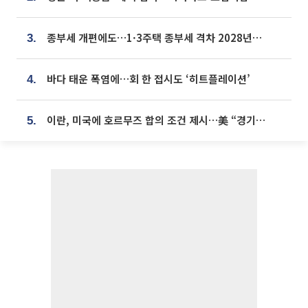
종부세 개편에도…1·3주택 종부세 격차 2028년부터 확대
3.
바다 태운 폭염에…회 한 접시도 ‘히트플레이션’
4.
이란, 미국에 호르무즈 합의 조건 제시…美 “경기 아직 안 끝나” [종합]
5.