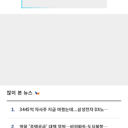
많이 본 뉴스
3445억 자사주 지급 마쳤는데...삼성전자 DX노조, 뒤늦은 '떼쓰기 집회'
1.
영끌 '주택공급' 대책 임박⋯비아파트·도심복합까지 총동원
2.