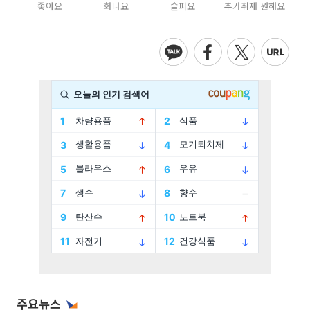
좋아요
화나요
슬퍼요
추가취재 원해요
주요뉴스