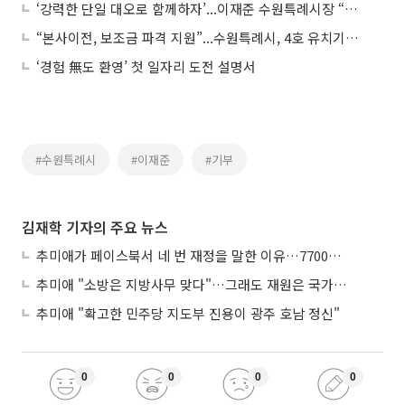
‘강력한 단일 대오로 함께하자’...이재준 수원특례시장 “민주당은 하나, 오직 민생 이재명과 전진할 것”
“본사이전, 보조금 파격 지원”...수원특례시, 4호 유치기업 ㈜우주일렉트로닉스에 투자유치 ‘보조금 5억원’ 지급
‘경험 無도 환영’ 첫 일자리 도전 설명서
#수원특례시
#이재준
#기부
김재학 기자의 주요 뉴스
추미애가 페이스북서 네 번 재정을 말한 이유…7700억 추경 열쇠는 도의회에
추미애 "소방은 지방사무 맞다"…그래도 재원은 국가가 나눠야
추미애 "확고한 민주당 지도부 진용이 광주 호남 정신"
0
0
0
0