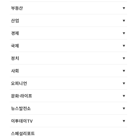
부동산
산업
경제
국제
정치
사회
오피니언
문화·라이프
뉴스발전소
이투데이TV
스페셜리포트