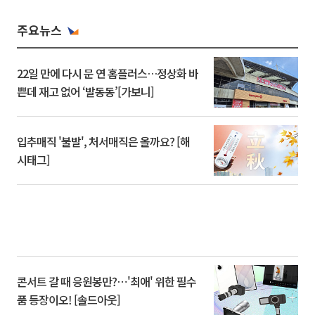
주요뉴스
22일 만에 다시 문 연 홈플러스…정상화 바
쁜데 재고 없어 ‘발동동’[가보니]
입추매직 '불발', 처서매직은 올까요? [해
시태그]
콘서트 갈 때 응원봉만?⋯'최애' 위한 필수
품 등장이오! [솔드아웃]