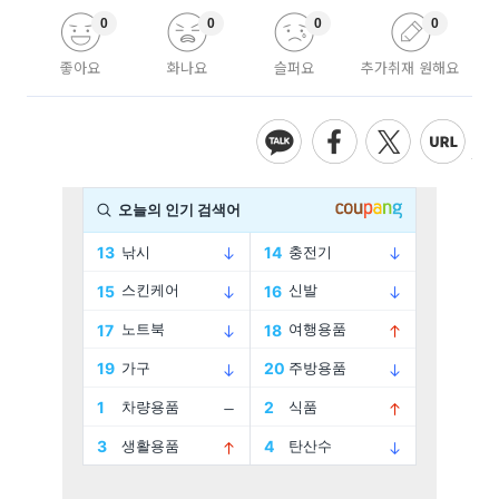
0
0
0
0
좋아요
화나요
슬퍼요
추가취재 원해요