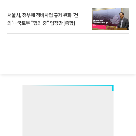
서울시, 정부에 정비사업 규제 완화 '건
의'⋯국토부 "협의 중" 입장만 [종합]