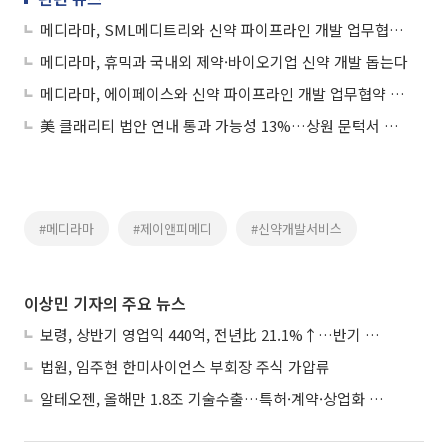
메디라마, SML메디트리와 신약 파이프라인 개발 업무협약 체결
메디라마, 휴믹과 국내외 제약·바이오기업 신약 개발 돕는다
메디라마, 에이페이스와 신약 파이프라인 개발 업무협약 체결
美 클래리티 법안 연내 통과 가능성 13%…상원 문턱서 제동
#메디라마
#제이앤피메디
#신약개발서비스
이상민 기자의 주요 뉴스
보령, 상반기 영업익 440억, 전년比 21.1%↑…반기 역대 최대
법원, 임주현 한미사이언스 부회장 주식 가압류
알테오젠, 올해만 1.8조 기술수출…특허·계약·상업화 ‘삼박자’