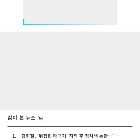
많이 본 뉴스
김희철, '뒤집힌 태극기' 지적 후 정치색 논란…"좌우 떠나 우리나라 국기"
1.