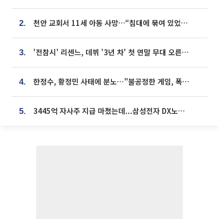
천안 교회서 11세 아동 사망…“침대에 묶여 있었다” 진술 확보
2.
'전참시' 리센느, 데뷔 '3년 차' 첫 연말 무대 오른다⋯"그동안 섭외 안 와"
3.
한정수, 황정민 사태에 분노⋯"불공정한 게임, 폭로자도 오픈 하라"
4.
3445억 자사주 지급 마쳤는데...삼성전자 DX노조, 뒤늦은 '떼쓰기 집회'
5.