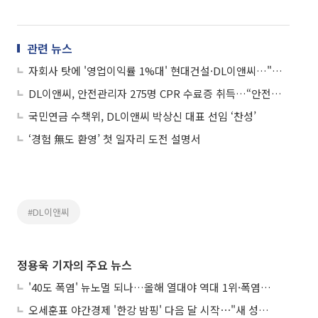
관련 뉴스
자회사 탓에 '영업이익률 1%대' 현대건설·DL이앤씨…"반등도 기약 없다"
DL이앤씨, 안전관리자 275명 CPR 수료증 취득…“안전관리 강화 지속”
국민연금 수책위, DL이앤씨 박상신 대표 선임 ‘찬성’
‘경험 無도 환영’ 첫 일자리 도전 설명서
#DL이앤씨
정용욱 기자의 주요 뉴스
'40도 폭염' 뉴노멀 되나…올해 열대야 역대 1위·폭염일수 평년 3배 넘어
오세훈표 야간경제 '한강 밤핑' 다음 달 시작⋯"새 성장동력 만들 것"