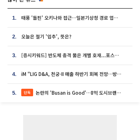
태풍 '돌핀' 오키나와 접근…일본기상청 경로 업데이트
1.
오늘은 절기 '입추', 뜻은?
2.
[증시키워드] 반도체 충격 뚫은 개별 호재...포스코퓨처엠·에코프로·한화솔루션 '눈길'
3.
iM "LIG D&A, 천궁-II 매출 하반기 회복 전망…방산 톱픽 유지"
4.
논란의 'Busan is Good'…8억 도시브랜드, 용산 대통령실 CI 업체가 수행
단독
5.