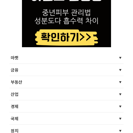
마켓
금융
부동산
산업
경제
국제
정치