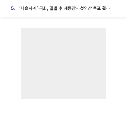
‘나솔사계’ 국화, 결별 후 재등장⋯첫인상 투표 휩쓸고 ‘인기녀’ 등극
5.