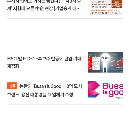
후계자 없어도 회사는 남긴다?…‘제3자 승
계’ 시험대 오른 中企 현장 [기업승계 대전
환]
MSCI 발표 D-7…후보주 반등에 편입 기대
재점화
논란의 'Busan is Good'…8억 도시
단독
브랜드, 용산 대통령실 CI 업체가 수행