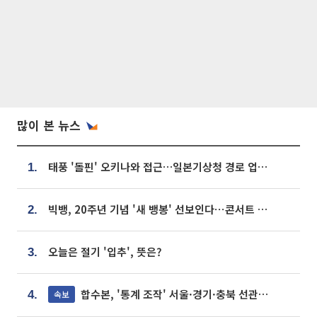
많이 본 뉴스
태풍 '돌핀' 오키나와 접근…일본기상청 경로 업데이트
1.
빅뱅, 20주년 기념 '새 뱅봉' 선보인다⋯콘서트 앞두고 팝업 개최
2.
오늘은 절기 '입추', 뜻은?
3.
합수본, '통계 조작' 서울·경기·충북 선관위 등 추가 압수수색
속보
4.