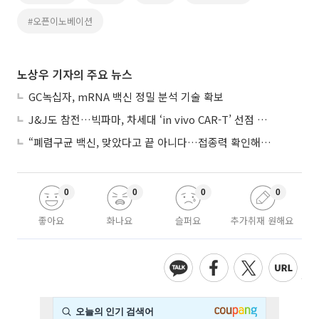
#오픈이노베이션
노상우 기자의 주요 뉴스
GC녹십자, mRNA 백신 정밀 분석 기술 확보
J&J도 참전…빅파마, 차세대 ‘in vivo CAR-T’ 선점 경쟁 본격화
“폐렴구균 백신, 맞았다고 끝 아니다…접종력 확인해야”
0
0
0
0
좋아요
화나요
슬퍼요
추가취재 원해요