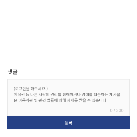
댓글
0 / 300