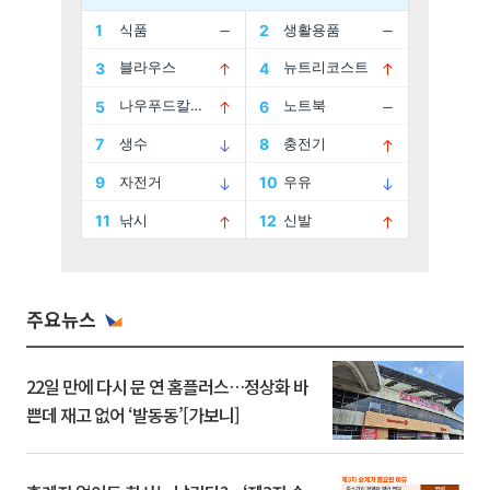
주요뉴스
22일 만에 다시 문 연 홈플러스…정상화 바
쁜데 재고 없어 ‘발동동’[가보니]