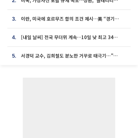
미국, 가상자산 포괄 규제 속도…상원, ‘클래리티법’ 9월 절차투표 추진
2.
이란, 미국에 호르무즈 합의 조건 제시…美 “경기 아직 안 끝나” [종합]
3.
[내일 날씨] 전국 무더위 계속…10일 낮 최고 34도 육박
4.
서경덕 교수, 김희철도 분노한 거꾸로 태극기⋯"엉터리는 아냐, 아쉬울 뿐"
5.