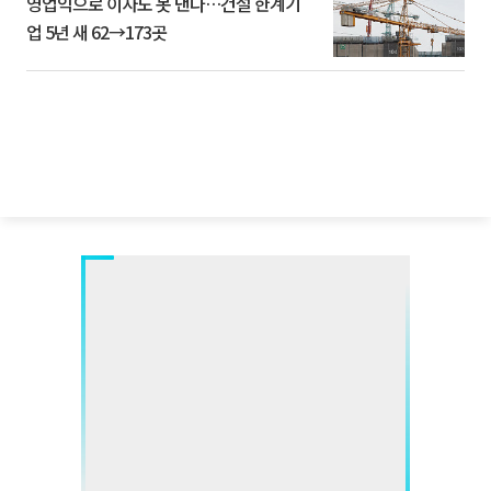
영업익으로 이자도 못 낸다…건설 한계기
업 5년 새 62→173곳