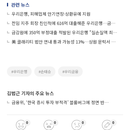
관련 뉴스
우리은행, 피해업체 만기연장·상환유예 지원
전임 지주 회장 친인척에 616억 대출해준 우리은행…금감원 "내부통제 오작동"
금감원에 350억 부정대출 적발된 우리은행 "실손실액 최대 158억"
美 클래리티 법안 연내 통과 가능성 13%…상원 문턱서 제동
#우리은행
#손태승
#우리금융
김범근 기자의 주요 뉴스
금융위, ‘한국 증시 투자 부적격’ 블룸버그에 정면 반박…“근거 불분명”
0
0
0
0