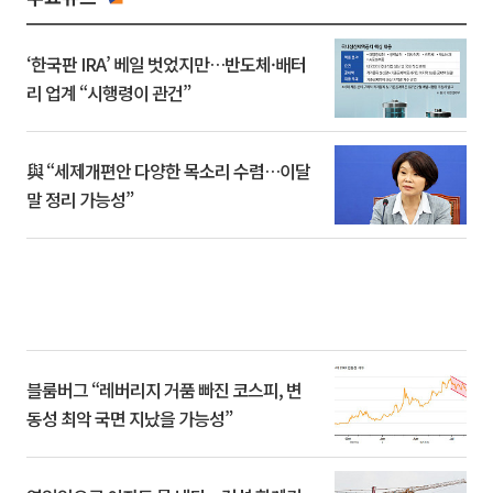
‘한국판 IRA’ 베일 벗었지만…반도체·배터
리 업계 “시행령이 관건”
與 “세제개편안 다양한 목소리 수렴…이달
말 정리 가능성”
블룸버그 “레버리지 거품 빠진 코스피, 변
동성 최악 국면 지났을 가능성”