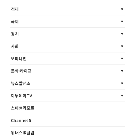
경제
국제
정치
사회
오피니언
문화·라이프
뉴스발전소
이투데이TV
스페셜리포트
Channel 5
위너스IR클럽