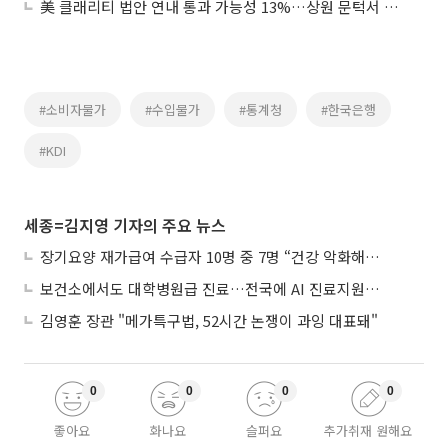
美 클래리티 법안 연내 통과 가능성 13%…상원 문턱서 제동
#소비자물가
#수입물가
#통계청
#한국은행
#KDI
세종=김지영 기자의 주요 뉴스
장기요양 재가급여 수급자 10명 중 7명 “건강 악화해도 집에서”
보건소에서도 대학병원급 진료…전국에 AI 진료지원도구 보급
김영훈 장관 "메가특구법, 52시간 논쟁이 과잉 대표돼"
0
0
0
0
좋아요
화나요
슬퍼요
추가취재 원해요