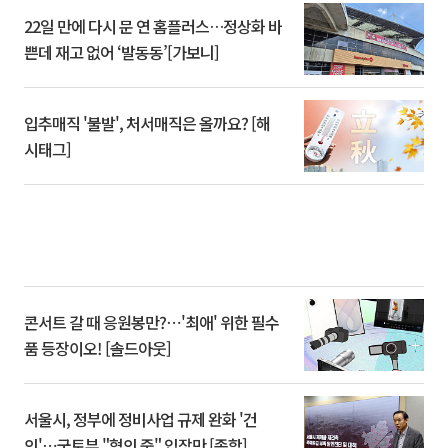
22일 만에 다시 문 연 홈플러스…정상화 바
쁜데 재고 없어 ‘발동동’[가보니]
입추매직 '불발', 처서매직은 올까요? [해
시태그]
콘서트 갈 때 응원봉만?⋯'최애' 위한 필수
품 등장이오! [솔드아웃]
서울시, 정부에 정비사업 규제 완화 '건
의'⋯국토부 "협의 중" 입장만 [종합]