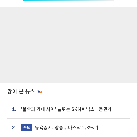
많이 본 뉴스
'불안과 기대 사이' 널뛰는 SK하이닉스…증권가 "HBM4·LTA 기반 펀터멘털 견고"
1.
뉴욕증시, 상승...나스닥 1.3% ↑
속보
2.