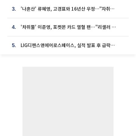
'나혼산' 류혜영, 고경표와 16년산 우정…"자취방서 부모님과 마주쳐"
3.
'차쥐뿔' 이준영, 포켓몬 카드 열혈 팬⋯"리셀러 처단할 것"
4.
LIG디펜스앤에어로스페이스, 실적 발표 후 급락→반등⋯증권가 “28년까지 튼튼”
5.