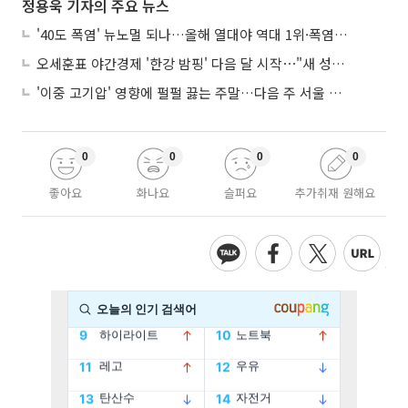
정용욱 기자의 주요 뉴스
'40도 폭염' 뉴노멀 되나…올해 열대야 역대 1위·폭염일수 평년 3배 넘어
오세훈표 야간경제 '한강 밤핑' 다음 달 시작⋯"새 성장동력 만들 것"
'이중 고기압' 영향에 펄펄 끓는 주말…다음 주 서울 포함 서쪽이 더 덥다
0
0
0
0
좋아요
화나요
슬퍼요
추가취재 원해요