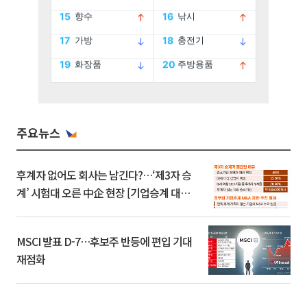
주요뉴스
후계자 없어도 회사는 남긴다?…‘제3자 승
계’ 시험대 오른 中企 현장 [기업승계 대전
환]
MSCI 발표 D-7…후보주 반등에 편입 기대
재점화