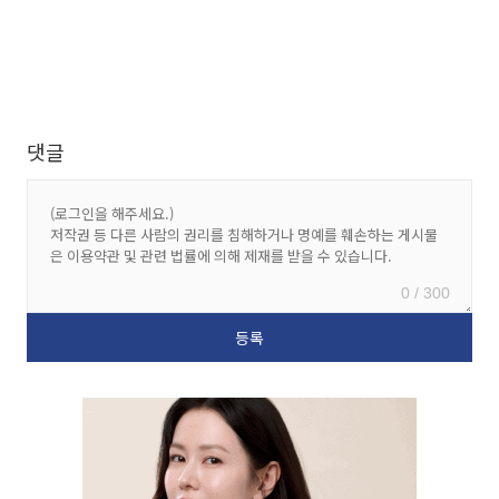
댓글
0 / 300