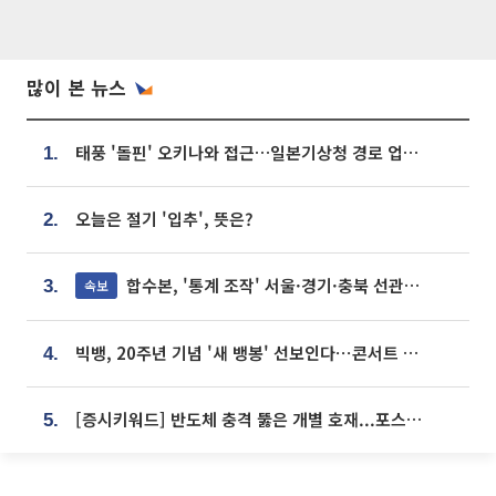
많이 본 뉴스
태풍 '돌핀' 오키나와 접근…일본기상청 경로 업데이트
1.
오늘은 절기 '입추', 뜻은?
2.
합수본, '통계 조작' 서울·경기·충북 선관위 등 추가 압수수색
속보
3.
빅뱅, 20주년 기념 '새 뱅봉' 선보인다⋯콘서트 앞두고 팝업 개최
4.
[증시키워드] 반도체 충격 뚫은 개별 호재...포스코퓨처엠·에코프로·한화솔루션 '눈길'
5.