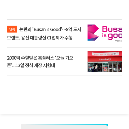
논란의 'Busan is Good'…8억 도시
단독
브랜드, 용산 대통령실 CI 업체가 수행
2000억 수혈받은 홈플러스 ‘오늘 가오
픈’...13일 정식 개장 시험대