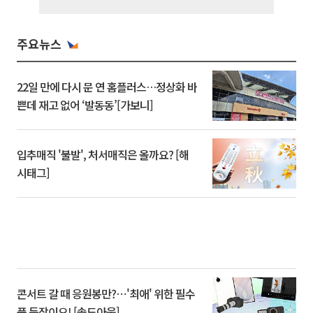
주요뉴스
22일 만에 다시 문 연 홈플러스…정상화 바
쁜데 재고 없어 ‘발동동’[가보니]
입추매직 '불발', 처서매직은 올까요? [해
시태그]
콘서트 갈 때 응원봉만?⋯'최애' 위한 필수
품 등장이오! [솔드아웃]