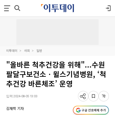
이투데이
사회
일반
"올바른 척추건강을 위해"...수원
팔달구보건소ㆍ윌스기념병원, ‘척
추건강 바른체조’ 운영
입력 2024-08-05 13:03
김재학 기자
구글 선호매체 추가