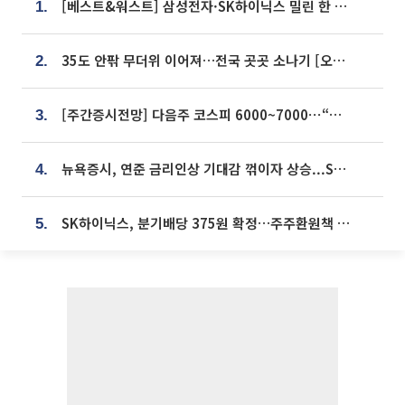
[베스트&워스트] 삼성전자·SK하이닉스 밀린 한 주…상상인증권은 85% 급등
1.
35도 안팎 무더위 이어져…전국 곳곳 소나기 [오늘 날씨]
2.
[주간증시전망] 다음주 코스피 6000~7000⋯“外人 수급은 정책이 변수”
3.
뉴욕증시, 연준 금리인상 기대감 꺾이자 상승...S&P500 사상 최고치 [종합]
4.
SK하이닉스, 분기배당 375원 확정…주주환원책 9월로 앞당겨 발표
5.