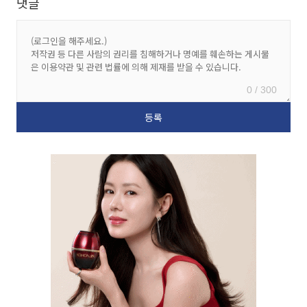
댓글
0 / 300