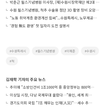
박춘근 윌스기념병원 이사장, (재)수원시장학재단 제2대 이사장 취임
수원 윌스기념병원, 척추 수술용 첨단 3D 촬영 장비 오암(O-arm 02) 도입
"노동 취약계층 환경개선 힘써"...수원특례시, 노무제공자에게 '산재보험ㆍ유급병가' 지원
‘경험 無도 환영’ 첫 일자리 도전 설명서
#수원특례시
#윌스기념병원
#이재준
#수원시
#척
김재학 기자의 주요 뉴스
추미애 "소방인건비 1조1000억 중 중앙정부는 800억뿐"
이상일 시장, 다낭 국제무대 올랐다…"용인, 세계 최대 반도체 도시 된다"
경기도의회 국힘 "7조 채무는 인재(人災)"…세수 추계 조작 의혹 제기