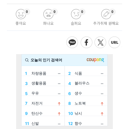
0
0
0
0
좋아요
화나요
슬퍼요
추가취재 원해요