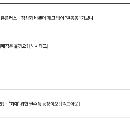
연 홈플러스…정상화 바쁜데 재고 없어 ‘발동동’[가보니]
서매직은 올까요? [해시태그]
?⋯'최애' 위한 필수품 등장이오! [솔드아웃]