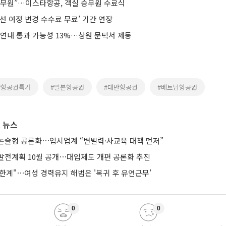
 승무원”…이스타항공, 객실 승무원 수료식
선 여정 변경 수수료 무료’ 기간 연장
 연내 통과 가능성 13%…상원 문턱서 제동
#항공권특가
#일본항공권
#대만항공권
#베트남항공권
 뉴스
논술형 공론화⋯입시업계 “변별력·사교육 대책 먼저”
발전계획 10월 공개⋯대입제도 개편 공론화 추진
한계"⋯여성 경력유지 해법은 '복귀 후 유연근무’
0
0