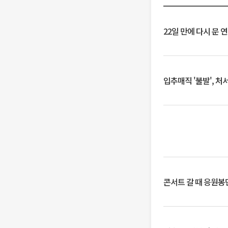
22일 만에 다시 문 
입추매직 '불발', 처
콘서트 갈 때 응원봉만