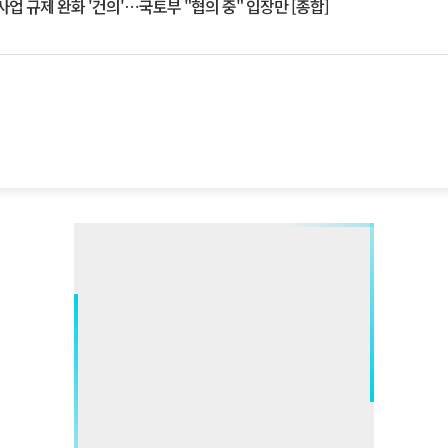
업 규제 완화 '건의'⋯국토부 "협의 중" 입장만 [종합]