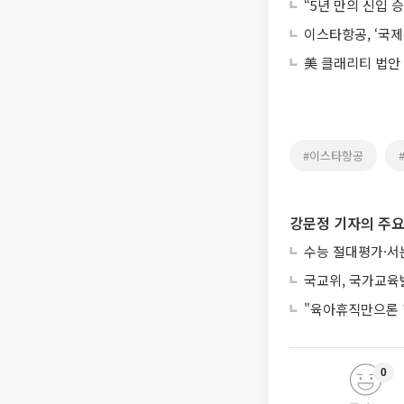
“5년 만의 신입
이스타항공, ‘국제
美 클래리티 법안
#이스타항공
강문정 기자의 주요
수능 절대평가·서
국교위, 국가교육
"육아휴직만으론 
0