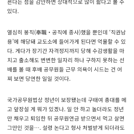
른다는 점을 감안하면 상대적으로 많이 짧다고 볼 수
있다.
열심히 봉직(奉職‧공직에 종사)했을 뿐인데 ‘직권남
용’에 해당돼 교도소에 들어가게 된다면 억울할 수 있
다. 게다가 장기간 자격정지까지 당해 수감생활을 마
치고 출소해도 변변한 일자리 하나 구하지 못하는 선
배를 볼 때 후배 공무원들 근무 의욕이 시드는 건 어
찌 보면 당연한 일일 것이다.
국가공무원법상 정년이 보장됐는데 구태여 총대를 메
고 앞장설 게 뭐가 있겠나. 일 안 하고 놀더라도 정년
만 채우고 퇴임한 뒤 공무원연금 받으면서 먹고 살면
그만인 것을…. 설령 논다고 형사 처벌받게 되더라도