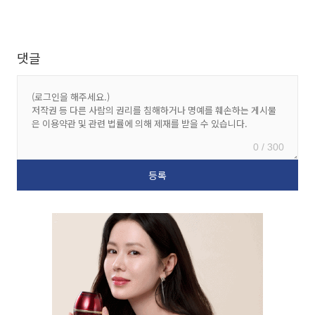
댓글
0 / 300