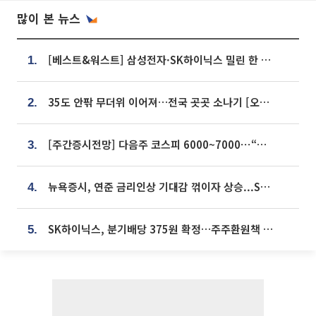
많이 본 뉴스
[베스트&워스트] 삼성전자·SK하이닉스 밀린 한 주…상상인증권은 85% 급등
1.
35도 안팎 무더위 이어져…전국 곳곳 소나기 [오늘 날씨]
2.
[주간증시전망] 다음주 코스피 6000~7000⋯“外人 수급은 정책이 변수”
3.
뉴욕증시, 연준 금리인상 기대감 꺾이자 상승...S&P500 사상 최고치 [종합]
4.
SK하이닉스, 분기배당 375원 확정…주주환원책 9월로 앞당겨 발표
5.