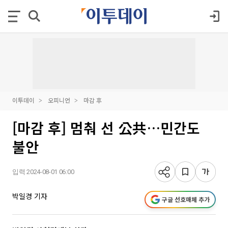
이투데이
오피니언
마감 후
[마감 후] 멈춰 선 公共…민간도
불안
입력 2024-08-01 06:00
박일경 기자
구글 선호매체 추가