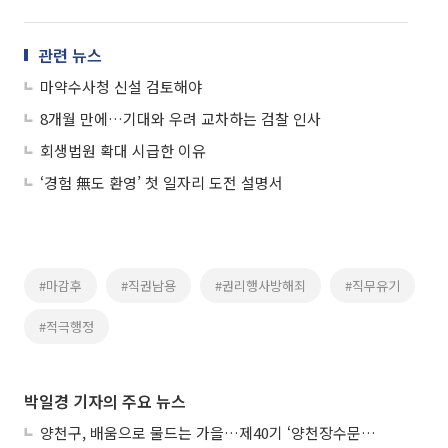
관련 뉴스
마약수사청 신설 검토해야
8개월 만에…기대와 우려 교차하는 검찰 인사
회생법원 확대 시급한 이유
‘경험 無도 환영’ 첫 일자리 도전 설명서
#마감후
#직권남용
#권리행사방해죄
#직무유기
#적극행정
박일경 기자의 주요 뉴스
양천구, 배움으로 물드는 가을…제40기 ‘양천장수문화대학’ 수강생 모집