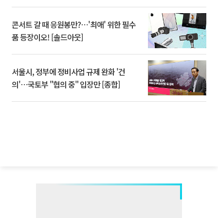
콘서트 갈 때 응원봉만?⋯'최애' 위한 필수
품 등장이오! [솔드아웃]
서울시, 정부에 정비사업 규제 완화 '건
의'⋯국토부 "협의 중" 입장만 [종합]