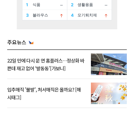
주요뉴스
22일 만에 다시 문 연 홈플러스…정상화 바
쁜데 재고 없어 ‘발동동’[가보니]
입추매직 '불발', 처서매직은 올까요? [해
시태그]