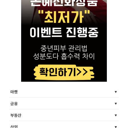
마켓
금융
부동산
산업