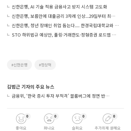
신한은행, AI 기술 적용 금융사고 방지 시스템 고도화
신한은행, 보름만에 대출금리 3차례 인상...29일부터 최대 0.3%p↑
신한은행, 청년 장애인 취업 돕는다.... 한경국립대학교와 ESG 산학협력
STO 하위법규 예상안, 풀링·거래한도·정형증권 로드맵 제시
#신한은행
#정상혁
김범근 기자의 주요 뉴스
금융위, ‘한국 증시 투자 부적격’ 블룸버그에 정면 반박…“근거 불분명”
0
0
0
0
좋아요
화나요
슬퍼요
추가취재 원해요