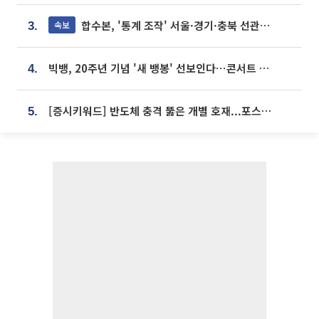
합수본, '통계 조작' 서울·경기·충북 선관위 등 추가 압수수색
속보
3.
빅뱅, 20주년 기념 '새 뱅봉' 선보인다⋯콘서트 앞두고 팝업 개최
4.
[증시키워드] 반도체 충격 뚫은 개별 호재...포스코퓨처엠·에코프로·한화솔루션 '눈길'
5.