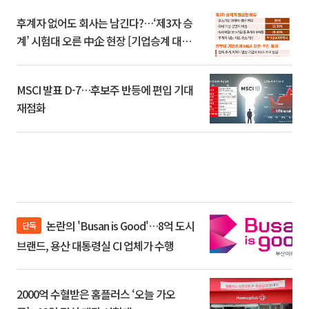
후계자 없어도 회사는 남긴다?…‘제3자 승
계’ 시험대 오른 中企 현장 [기업승계 대전
환]
MSCI 발표 D-7…후보주 반등에 편입 기대
재점화
논란의 'Busan is Good'…8억 도시
단독
브랜드, 용산 대통령실 CI 업체가 수행
2000억 수혈받은 홈플러스 ‘오늘 가오