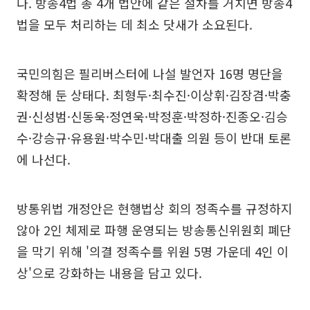
다. 방송4법 총 4개 법안에 같은 절차를 거치면 방송4
법을 모두 처리하는 데 최소 닷새가 소요된다.
국민의힘은 필리버스터에 나설 발언자 16명 명단을
확정해 둔 상태다. 최형두·최수진·이상휘·김장겸·박충
권·신성범·신동욱·정연욱·박정훈·박정하·진종오·김승
수·강승규·유용원·박수민·박대출 의원 등이 반대 토론
에 나선다.
방통위법 개정안은 현행법상 회의 정족수를 규정하지
않아 2인 체제로 파행 운영되는 방송통신위원회 폐단
을 막기 위해 '의결 정족수를 위원 5명 가운데 4인 이
상'으로 강화하는 내용을 담고 있다.