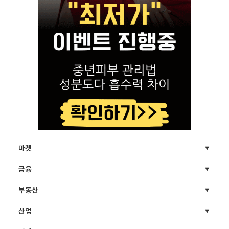
마켓
금융
부동산
산업