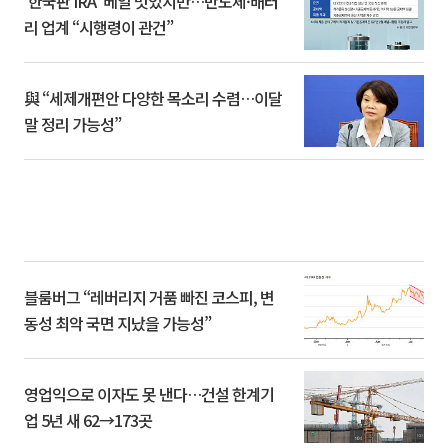
‘한국판 IRA’ 베일 벗었지만…반도체·배터
리 업계 “시행령이 관건”
與 “세제개편안 다양한 목소리 수렴…이달
말 정리 가능성”
블룸버그 “레버리지 거품 빠진 코스피, 변
동성 최악 국면 지났을 가능성”
영업익으로 이자도 못 낸다…건설 한계기
업 5년 새 62→173곳