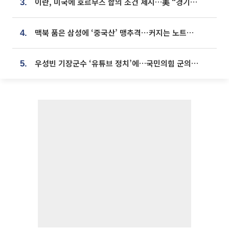
이란, 미국에 호르무즈 합의 조건 제시…美 “경기 아직 안 끝나” [종합]
3.
맥북 품은 삼성에 ‘중국산’ 맹추격⋯커지는 노트북 OLED 시장
4.
우성빈 기장군수 ‘유튜브 정치’에…국민의힘 군의원들 집단 반발
5.