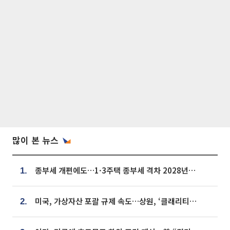
많이 본 뉴스
종부세 개편에도…1·3주택 종부세 격차 2028년부터 확대
1.
미국, 가상자산 포괄 규제 속도…상원, ‘클래리티법’ 9월 절차투표 추진
2.