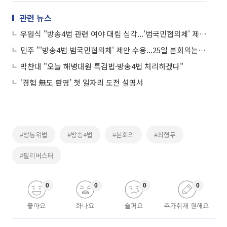
관련 뉴스
우원식 "방송4법 관련 여야 대립 심각...'범국민협의체' 제안"
민주 "'방송4법 범국민협의체' 제안 수용...25일 본회의는 열어야"
박찬대 "오늘 해병대원 특검법·방송4법 처리하겠다"
‘경험 無도 환영’ 첫 일자리 도전 설명서
#방통위법
#방송4법
#본회의
#최형두
#필리버스터
0
0
0
0
좋아요
화나요
슬퍼요
추가취재 원해요