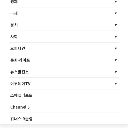
경제
국제
정치
사회
오피니언
문화·라이프
뉴스발전소
이투데이TV
스페셜리포트
Channel 5
위너스IR클럽