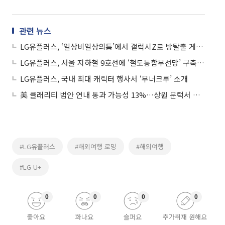
관련 뉴스
LG유플러스, ‘일상비일상의틈’에서 갤럭시Z로 방탈출 게임한다
LG유플러스, 서울 지하철 9호선에 ‘철도통합무선망’ 구축한다
LG유플러스, 국내 최대 캐릭터 행사서 ‘무너크루’ 소개
美 클래리티 법안 연내 통과 가능성 13%…상원 문턱서 제동
#LG유플러스
#해외여행 로밍
#해외여행
#LG U+
0
0
0
0
좋아요
화나요
슬퍼요
추가취재 원해요