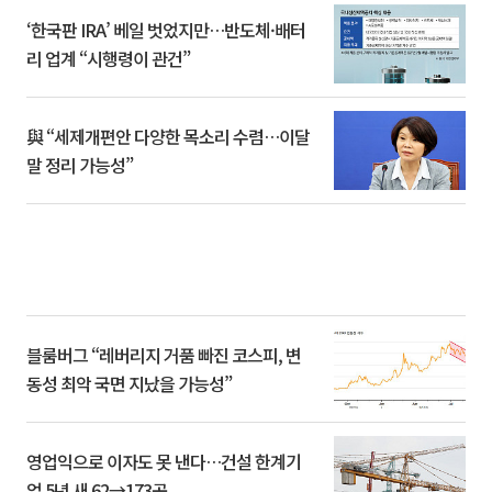
‘한국판 IRA’ 베일 벗었지만…반도체·배터
리 업계 “시행령이 관건”
與 “세제개편안 다양한 목소리 수렴…이달
말 정리 가능성”
블룸버그 “레버리지 거품 빠진 코스피, 변
동성 최악 국면 지났을 가능성”
영업익으로 이자도 못 낸다…건설 한계기
업 5년 새 62→173곳