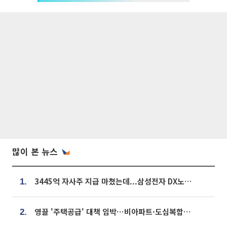
많이 본 뉴스
3445억 자사주 지급 마쳤는데...삼성전자 DX노조, 뒤늦은 '떼쓰기 집회'
1.
영끌 '주택공급' 대책 임박⋯비아파트·도심복합까지 총동원
2.