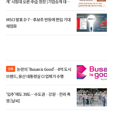
계’ 시험대 오른 中企 현장 [기업승계 대전
환]
MSCI 발표 D-7…후보주 반등에 편입 기대
재점화
논란의 'Busan is Good'…8억 도시
단독
브랜드, 용산 대통령실 CI 업체가 수행
'입추'에도 39도⋯수도권ㆍ강원ㆍ전라 폭
염 [날씨]