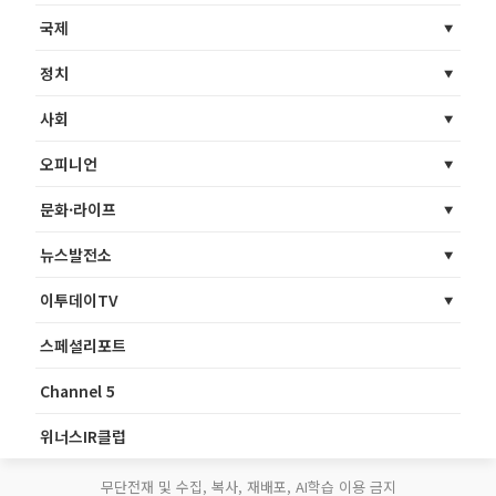
국제
정치
사회
오피니언
문화·라이프
뉴스발전소
이투데이TV
스페셜리포트
Channel 5
위너스IR클럽
무단전재 및 수집, 복사, 재배포, AI학습 이용 금지