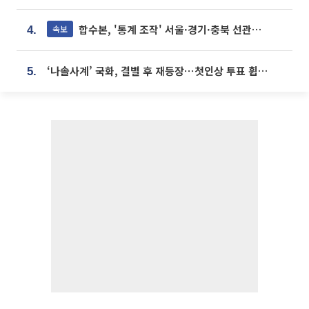
합수본, '통계 조작' 서울·경기·충북 선관위 등 추가 압수수색
속보
4.
‘나솔사계’ 국화, 결별 후 재등장⋯첫인상 투표 휩쓸고 ‘인기녀’ 등극
5.