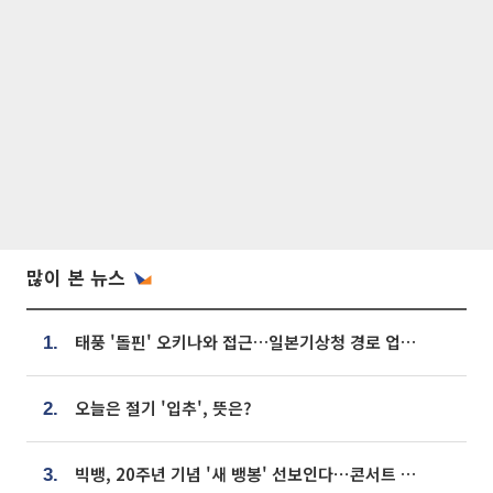
많이 본 뉴스
태풍 '돌핀' 오키나와 접근…일본기상청 경로 업데이트
1.
오늘은 절기 '입추', 뜻은?
2.
빅뱅, 20주년 기념 '새 뱅봉' 선보인다⋯콘서트 앞두고 팝업 개최
3.