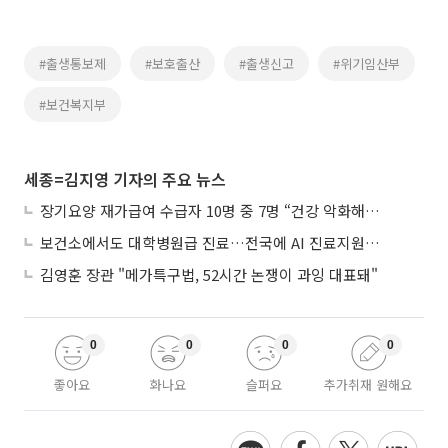
#출생통보제
#보호출산
#출생신고
#위기임산부
#보건복지부
세종=김지영 기자의 주요 뉴스
장기요양 재가급여 수급자 10명 중 7명 “건강 악화해도 집에서”
보건소에서도 대학병원급 진료…전국에 AI 진료지원도구 보급
김영훈 장관 "메가특구법, 52시간 논쟁이 과잉 대표돼"
0
0
0
0
좋아요
화나요
슬퍼요
추가취재 원해요