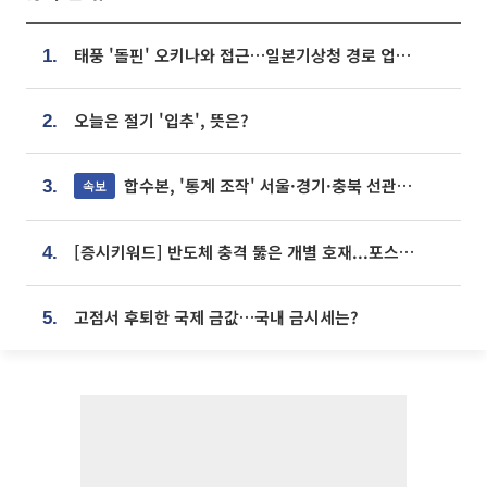
태풍 '돌핀' 오키나와 접근…일본기상청 경로 업데이트
1.
오늘은 절기 '입추', 뜻은?
2.
합수본, '통계 조작' 서울·경기·충북 선관위 등 추가 압수수색
속보
3.
[증시키워드] 반도체 충격 뚫은 개별 호재...포스코퓨처엠·에코프로·한화솔루션 '눈길'
4.
고점서 후퇴한 국제 금값…국내 금시세는?
5.