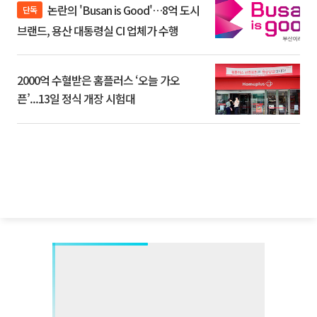
논란의 'Busan is Good'…8억 도시
단독
브랜드, 용산 대통령실 CI 업체가 수행
2000억 수혈받은 홈플러스 ‘오늘 가오
픈’...13일 정식 개장 시험대