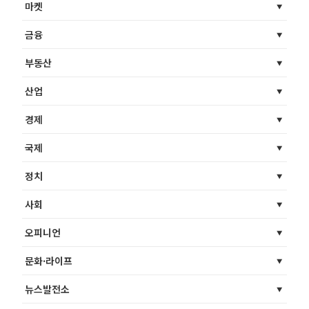
마켓
금융
부동산
산업
경제
국제
정치
사회
오피니언
문화·라이프
뉴스발전소