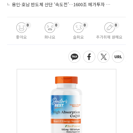
용인·호남 반도체 산단 ‘속도전’…1600조 메가투자 이행 총력
0
0
0
0
좋아요
화나요
슬퍼요
추가취재 원해요