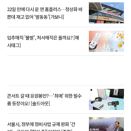
22일 만에 다시 문 연 홈플러스…정상화 바
쁜데 재고 없어 ‘발동동’[가보니]
입추매직 '불발', 처서매직은 올까요? [해
시태그]
콘서트 갈 때 응원봉만?⋯'최애' 위한 필수
품 등장이오! [솔드아웃]
서울시, 정부에 정비사업 규제 완화 '건