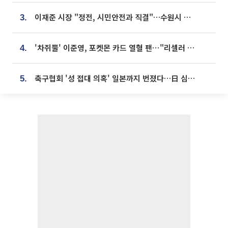
이재준 시장 "정전, 시민안전과 직결"…수원시 비상대응체계 가동
3.
'차쥐뿔' 이준영, 포켓몬 카드 열혈 팬⋯"리셀러 처단할 것"
4.
축구협회 '성 접대 의혹' 일본까지 번졌다…日 심판 실명 공개
5.