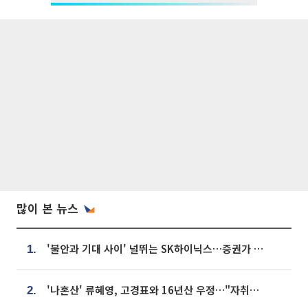
많이 본 뉴스
'불안과 기대 사이' 널뛰는 SK하이닉스…증권가 "HBM4·LTA 기반 펀터멘털 견고"
1.
'나혼산' 류혜영, 고경표와 16년산 우정…"자취방서 부모님과 마주쳐"
2.