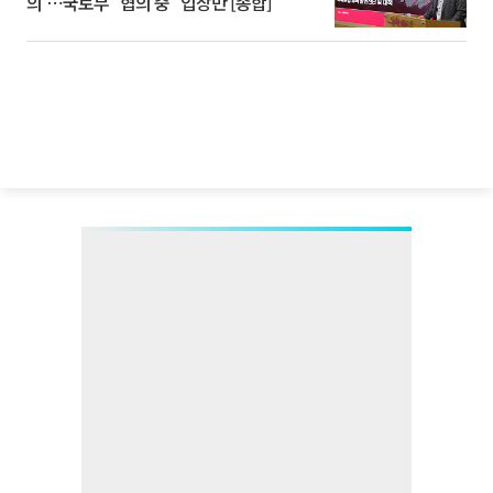
의'⋯국토부 "협의 중" 입장만 [종합]