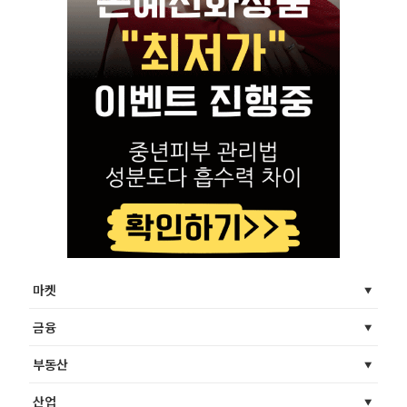
마켓
금융
부동산
산업