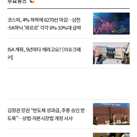
주요뉴스
코스피, 4% 하락에 6270선 마감…삼전
·SK하닉 '와르르' 각각 6%·10%대 급락
ISA 계좌, 5년마다 깨라고요? [이슈크래
커]
김정관 장관 “반도체 성과급, 주총 승인 받
도록”…상법·자본시장법 개정 시사