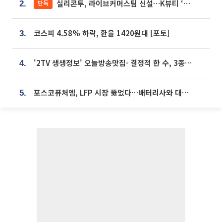
실리콘투, 라이브커머스팀 신설…K뷰티 ‘글로벌 판매망’ 확대[K뷰티 라방戰]
단독
2.
코스피 4.58% 하락, 환율 1420원대 [포토]
3.
'2TV 생생정보' 오늘방송맛집- 결정적 한 수, 3종 메밀면! 메밀 소바 맛집 '의○○○○'
4.
포스코퓨처엠, LFP 시장 뚫었다…배터리사와 대규모 장기 공급 합의
5.