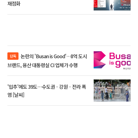
재점화
논란의 'Busan is Good'…8억 도시
단독
브랜드, 용산 대통령실 CI 업체가 수행
'입추'에도 39도⋯수도권ㆍ강원ㆍ전라 폭
염 [날씨]