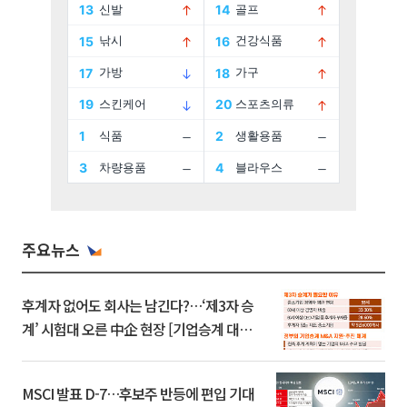
주요뉴스
후계자 없어도 회사는 남긴다?…‘제3자 승
계’ 시험대 오른 中企 현장 [기업승계 대전
환]
MSCI 발표 D-7…후보주 반등에 편입 기대