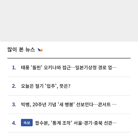
많이 본 뉴스
태풍 '돌핀' 오키나와 접근…일본기상청 경로 업데이트
1.
오늘은 절기 '입추', 뜻은?
2.
빅뱅, 20주년 기념 '새 뱅봉' 선보인다⋯콘서트 앞두고 팝업 개최
3.
합수본, '통계 조작' 서울·경기·충북 선관위 등 추가 압수수색
속보
4.