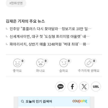
#한화생명
김재은 기자의 주요 뉴스
민주당 "홈플러스 다시 찾아달라…장보기로 10만 일자리 지켜야"
신세계사이먼, 대구 첫 '도심형 프리미엄 아울렛' 내후년 상륙
파마리서치, 상반기 매출 3248억원 '역대 최대'…화장품 수출 92%↑
0
0
0
0
좋아요
화나요
슬퍼요
추가취재 원해요