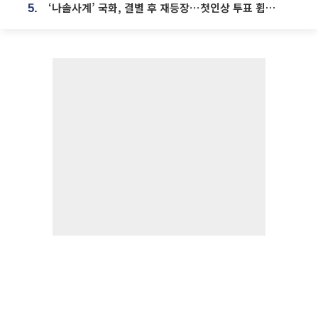
‘나솔사계’ 국화, 결별 후 재등장⋯첫인상 투표 휩쓸고 ‘인기녀’ 등극
5.