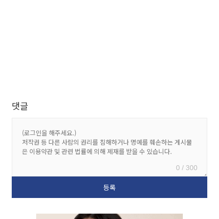
댓글
0 / 300