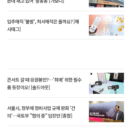
쁜데 재고 없어 ‘발동동’[가보니]
입추매직 '불발', 처서매직은 올까요? [해
시태그]
콘서트 갈 때 응원봉만?⋯'최애' 위한 필수
품 등장이오! [솔드아웃]
서울시, 정부에 정비사업 규제 완화 '건
의'⋯국토부 "협의 중" 입장만 [종합]