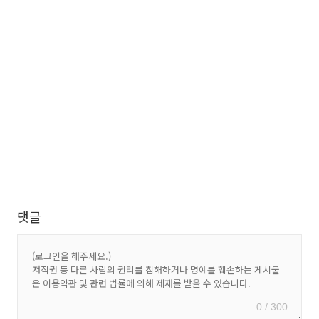
댓글
0 / 300