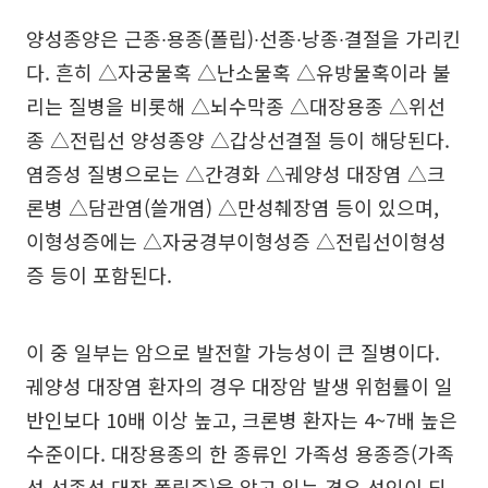
양성종양은 근종∙용종(폴립)∙선종∙낭종∙결절을 가리킨
다. 흔히 △자궁물혹 △난소물혹 △유방물혹이라 불
리는 질병을 비롯해 △뇌수막종 △대장용종 △위선
종 △전립선 양성종양 △갑상선결절 등이 해당된다.
염증성 질병으로는 △간경화 △궤양성 대장염 △크
론병 △담관염(쓸개염) △만성췌장염 등이 있으며,
이형성증에는 △자궁경부이형성증 △전립선이형성
증 등이 포함된다.
이 중 일부는 암으로 발전할 가능성이 큰 질병이다.
궤양성 대장염 환자의 경우 대장암 발생 위험률이 일
반인보다 10배 이상 높고, 크론병 환자는 4~7배 높은
수준이다. 대장용종의 한 종류인 가족성 용종증(가족
성 선종성 대장 폴립증)을 앓고 있는 경우 성인이 되