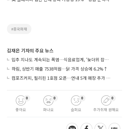
#흥국화재
김재은 기자의 주요 뉴스
입추 지나도 계속되는 폭염…식음료업계, ‘늦더위 잡기’ 전력 투구
하림, 상반기 매출 7538억원…닭 가격 상승에 6.2%↑
컴포즈커피, 필리핀 1호점 오픈…연내 5개 매장 추가 출점
0
0
0
0
좋아요
화나요
슬퍼요
추가취재 원해요