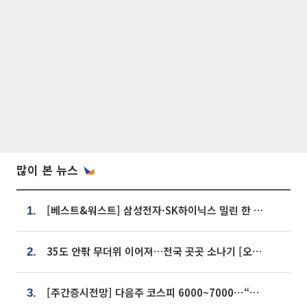
많이 본 뉴스
[베스트&워스트] 삼성전자·SK하이닉스 밀린 한 주…상상인증권은 85% 급등
1.
35도 안팎 무더위 이어져…전국 곳곳 소나기 [오늘 날씨]
2.
[주간증시전망] 다음주 코스피 6000~7000⋯“外人 수급은 정책이 변수”
3.