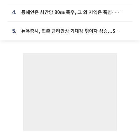
동해안은 시간당 80㎜ 폭우, 그 외 지역은 폭염…‘극과 극 날씨’
4.
뉴욕증시, 연준 금리인상 기대감 꺾이자 상승...S&P500 사상 최고치 [종합]
5.