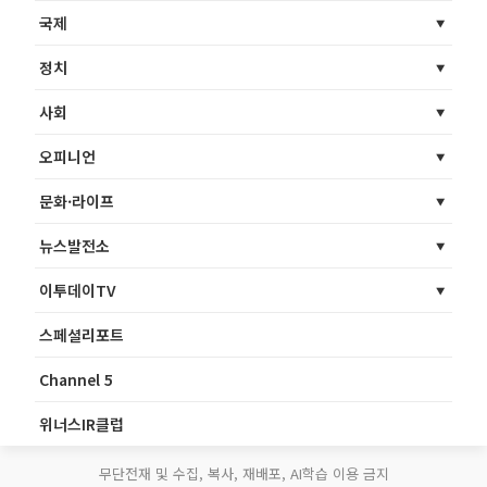
국제
정치
사회
오피니언
문화·라이프
뉴스발전소
이투데이TV
스페셜리포트
Channel 5
위너스IR클럽
무단전재 및 수집, 복사, 재배포, AI학습 이용 금지