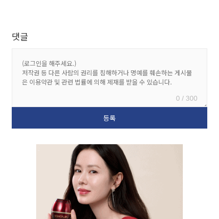
댓글
0 / 300