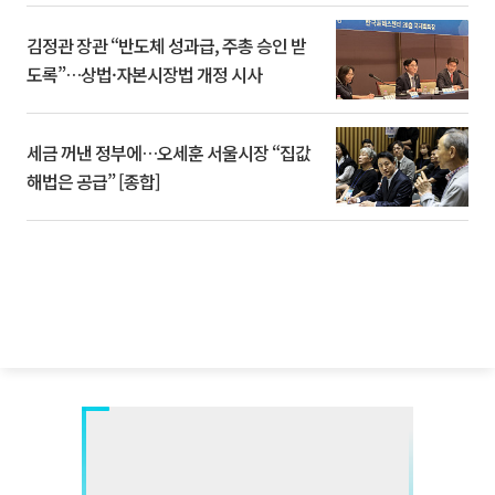
김정관 장관 “반도체 성과급, 주총 승인 받
도록”…상법·자본시장법 개정 시사
세금 꺼낸 정부에…오세훈 서울시장 “집값
해법은 공급” [종합]