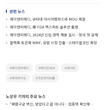
관련 뉴스
제이앤피메디, 유타대 아시아캠퍼스와 MOU 체결
제이앤피메디, 美 FDA 엑스퍼트 솔루션 출범
제이앤피메디, 2024년 신입·경력 채용 실시…창사 첫 공채
블랙록 토큰화 MMF, 유럽 시장 진출∙∙∙스테이블코인 확장
#제이앤피메디
#메이븐VDR
#데이터
#제약바이오
#가상데이터룸
노상우 기자의 주요 뉴스
“폐렴구균 백신, 맞았다고 끝 아니다…접종력 확인해야”