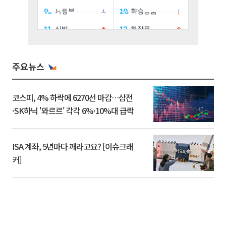
주요뉴스
코스피, 4% 하락에 6270선 마감…삼전
·SK하닉 '와르르' 각각 6%·10%대 급락
ISA 계좌, 5년마다 깨라고요? [이슈크래
커]