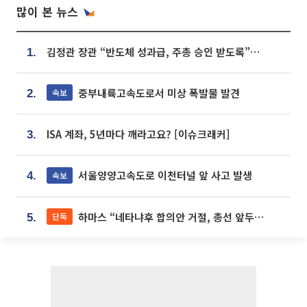
많이 본 뉴스
김정관 장관 “반도체 성과급, 주총 승인 받도록”…상법·자본시장법 개정 시사
1.
중부내륙고속도로서 미상 폭발물 발견
속보
2.
ISA 계좌, 5년마다 깨라고요? [이슈크래커]
3.
서울양양고속도로 이천터널 앞 사고 발생
속보
4.
하마스 “네타냐후 합의안 거절, 총선 앞두고 시간 끌기”
단독
5.