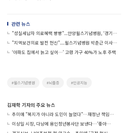
관련 뉴스
"성실세납자 의료혜택 빵빵"...안양윌스기념병원, ‘경기도 성실납세자 의료비 지원’ 업무협약 체결
"지역보건의료 발전 헌신"....윌스기념병원 박춘근 이사장, 건강보험심사평가원 '감사패' 받아
‘아파도 집에서 늙고 싶어…’ 고령 가구 40%가 노후 주택
#윌스기념병원
#뇌졸증
#인공지능
김재학 기자의 주요 뉴스
추미애 "복지가 아니라 도민이 늘었다"…재정난 책임론 정면돌파
이상일 시장, 다낭에 용인청년봉사단 보낸다…'좋아용 거리' 만든다