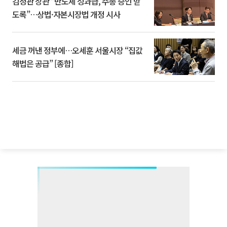
김정관 장관 “반도체 성과급, 주총 승인 받
도록”…상법·자본시장법 개정 시사
세금 꺼낸 정부에…오세훈 서울시장 “집값
해법은 공급” [종합]