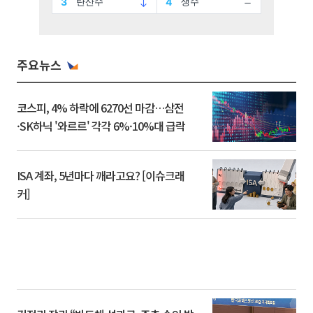
주요뉴스
코스피, 4% 하락에 6270선 마감…삼전
·SK하닉 '와르르' 각각 6%·10%대 급락
ISA 계좌, 5년마다 깨라고요? [이슈크래
커]