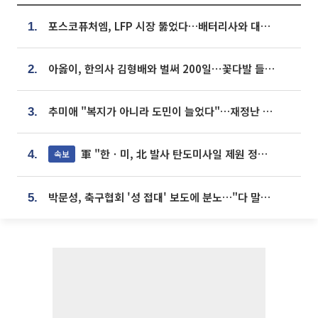
포스코퓨처엠, LFP 시장 뚫었다…배터리사와 대규모 장기 공급 합의
1.
아옳이, 한의사 김형배와 벌써 200일⋯꽃다발 들고 "프러포즈 아냐"
2.
추미애 "복지가 아니라 도민이 늘었다"…재정난 책임론 정면돌파
3.
軍 "한ㆍ미, 北 발사 탄도미사일 제원 정밀분석 중"
속보
4.
박문성, 축구협회 '성 접대' 보도에 분노…"다 말아먹으려고 작정했나"
5.