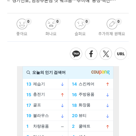
경기신보, 남양주본점 첫 워크숍…추미애 '공정·혁신·포용' 전면 반영
0
0
0
0
좋아요
화나요
슬퍼요
추가취재 원해요