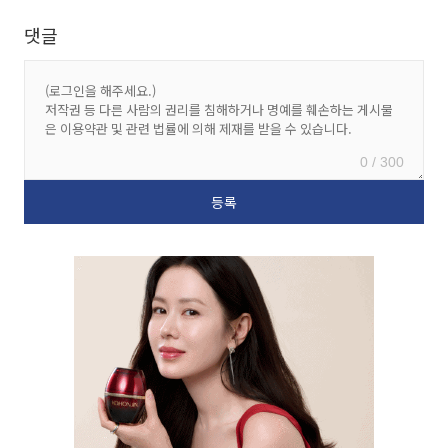
댓글
0 / 300