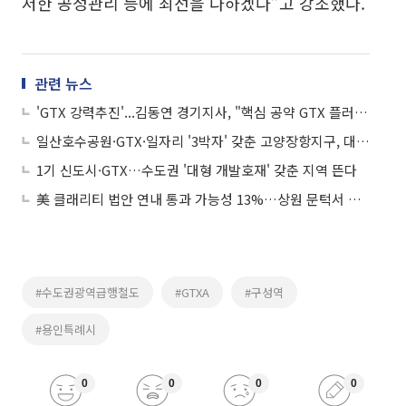
저한 공정관리 등에 최선을 다하겠다”고 강조했다.
관련 뉴스
'GTX 강력추진'...김동연 경기지사, "핵심 공약 GTX 플러스, 22대 국회와 상생 협력"
일산호수공원·GTX·일자리 '3박자' 갖춘 고양장항지구, 대기수요 몰릴까?
1기 신도시·GTX…수도권 '대형 개발호재' 갖춘 지역 뜬다
美 클래리티 법안 연내 통과 가능성 13%…상원 문턱서 제동
#수도권광역급행철도
#GTXA
#구성역
#용인특례시
0
0
0
0