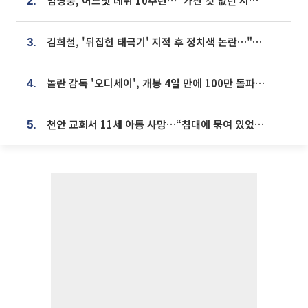
임영웅, 어느덧 데뷔 10주년⋯"가진 것 없던 시절, 내 앞엔 20명의 팬뿐"
2.
김희철, '뒤집힌 태극기' 지적 후 정치색 논란…"좌우 떠나 우리나라 국기"
3.
놀란 감독 '오디세이', 개봉 4일 만에 100만 돌파⋯'왕사남' 보다 빠르다
4.
천안 교회서 11세 아동 사망…“침대에 묶여 있었다” 진술 확보
5.