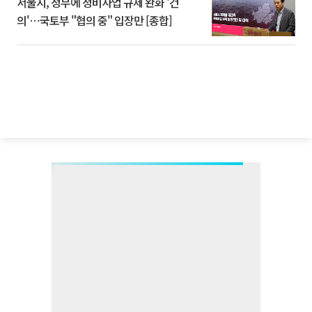
서울시, 정부에 정비사업 규제 완화 '건
의'⋯국토부 "협의 중" 입장만 [종합]