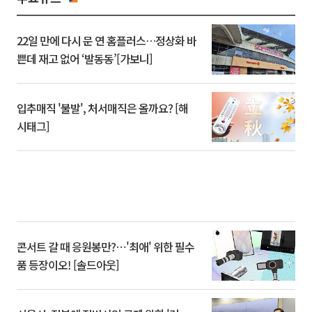
22일 만에 다시 문 연 홈플러스…정상화 바
쁜데 재고 없어 ‘발동동’[가보니]
입추매직 '불발', 처서매직은 올까요? [해
시태그]
콘서트 갈 때 응원봉만?⋯'최애' 위한 필수
품 등장이오! [솔드아웃]