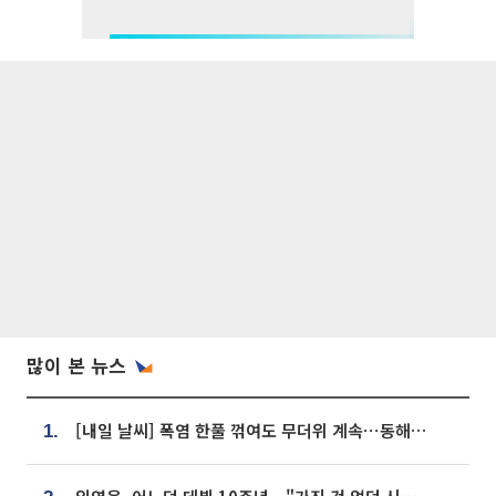
많이 본 뉴스
[내일 날씨] 폭염 한풀 꺾여도 무더위 계속⋯동해안 이틀 연속 비
1.