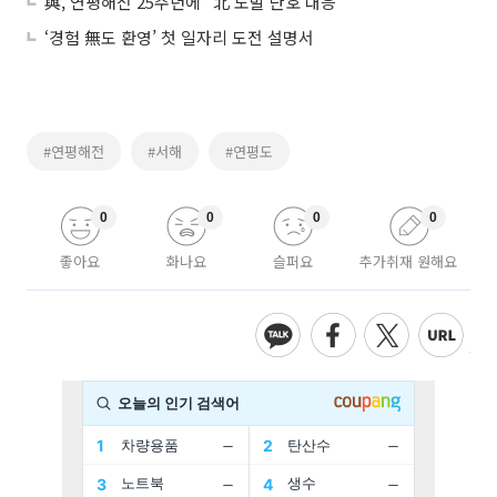
與, 연평해전 25주년에 "北 도발 단호 대응"
‘경험 無도 환영’ 첫 일자리 도전 설명서
#연평해전
#서해
#연평도
0
0
0
0
좋아요
화나요
슬퍼요
추가취재 원해요