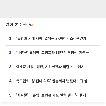
많이 본 뉴스
'불안과 기대 사이' 널뛰는 SK하이닉스…증권가 "HBM4·LTA 기반 펀터멘털 견고"
1.
'나혼산' 류혜영, 고경표와 16년산 우정…"자취방서 부모님과 마주쳐"
2.
이재준 시장 "정전, 시민안전과 직결"…수원시 비상대응체계 가동
3.
축구협회 '성 접대 의혹' 일본까지 번졌다…日 심판 실명 공개
4.
'차쥐뿔' 이준영, 포켓몬 카드 열혈 팬⋯"리셀러 처단할 것"
5.