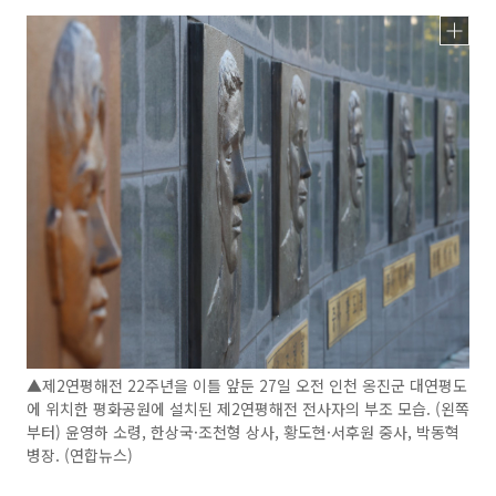
▲제2연평해전 22주년을 이틀 앞둔 27일 오전 인천 옹진군 대연평도
에 위치한 평화공원에 설치된 제2연평해전 전사자의 부조 모습. (왼쪽
부터) 윤영하 소령, 한상국·조천형 상사, 황도현·서후원 중사, 박동혁
병장. (연합뉴스)