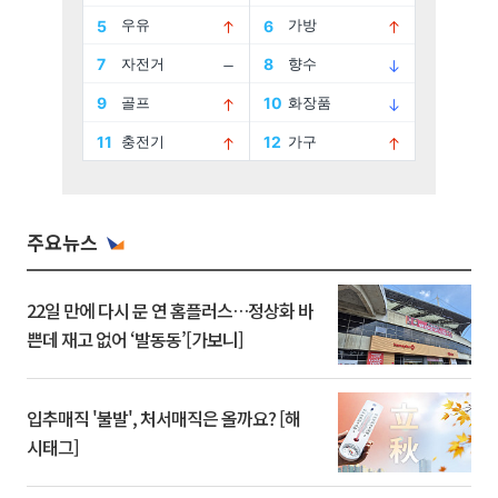
주요뉴스
22일 만에 다시 문 연 홈플러스…정상화 바
쁜데 재고 없어 ‘발동동’[가보니]
입추매직 '불발', 처서매직은 올까요? [해
시태그]