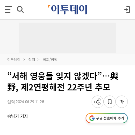
이투데이
정치
국회/정당
“서해 영웅들 잊지 않겠다”…與
野, 제2연평해전 22주년 추모
입력 2024-06-29 11:28
송병기 기자
구글 선호매체 추가