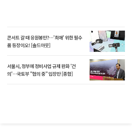
콘서트 갈 때 응원봉만?⋯'최애' 위한 필수
품 등장이오! [솔드아웃]
서울시, 정부에 정비사업 규제 완화 '건
의'⋯국토부 "협의 중" 입장만 [종합]