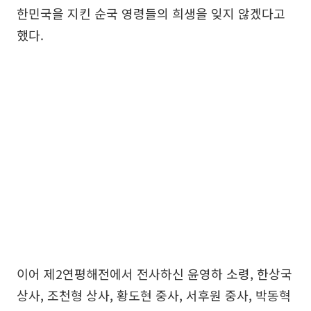
한민국을 지킨 순국 영령들의 희생을 잊지 않겠다고
했다.
이어 제2연평해전에서 전사하신 윤영하 소령, 한상국
상사, 조천형 상사, 황도현 중사, 서후원 중사, 박동혁