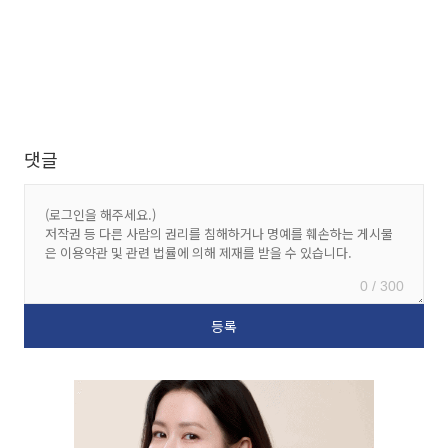
댓글
0 / 300