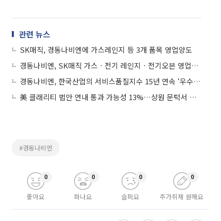
관련 뉴스
SK매직, 경동나비엔에 가스레인지 등 3개 품목 영업양도
경동나비엔, SK매직 가스ㆍ전기 레인지ㆍ전기오븐 영업권 인수 계약 체결
경동나비엔, 한국산업의 서비스품질지수 15년 연속 ‘우수 콜센터’ 선정
美 클래리티 법안 연내 통과 가능성 13%…상원 문턱서 제동
#경동나비엔
0
0
0
0
좋아요
화나요
슬퍼요
추가취재 원해요