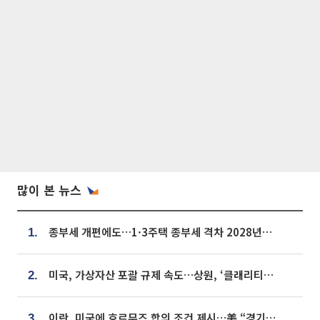
많이 본 뉴스
종부세 개편에도…1·3주택 종부세 격차 2028년부터 확대
1.
미국, 가상자산 포괄 규제 속도…상원, ‘클래리티법’ 9월 절차투표 추진
2.
이란, 미국에 호르무즈 합의 조건 제시…美 “경기 아직 안 끝나” [종합]
3.