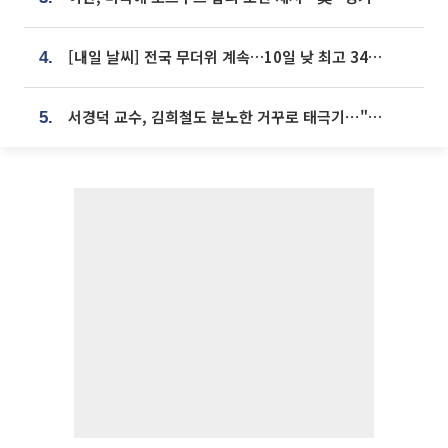
[내일 날씨] 전국 무더위 계속…10일 낮 최고 34도 육박
4.
서경덕 교수, 김희철도 분노한 거꾸로 태극기⋯"엉터리는 아냐, 아쉬울 뿐"
5.