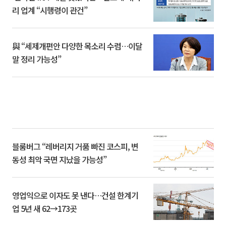
리 업계 “시행령이 관건”
與 “세제개편안 다양한 목소리 수렴…이달
말 정리 가능성”
블룸버그 “레버리지 거품 빠진 코스피, 변
동성 최악 국면 지났을 가능성”
영업익으로 이자도 못 낸다…건설 한계기
업 5년 새 62→173곳