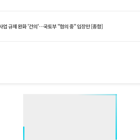
업 규제 완화 '건의'⋯국토부 "협의 중" 입장만 [종합]