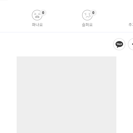
0
0
화나요
슬퍼요
추