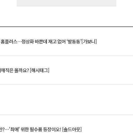
연 홈플러스…정상화 바쁜데 재고 없어 ‘발동동’[가보니]
서매직은 올까요? [해시태그]
?⋯'최애' 위한 필수품 등장이오! [솔드아웃]