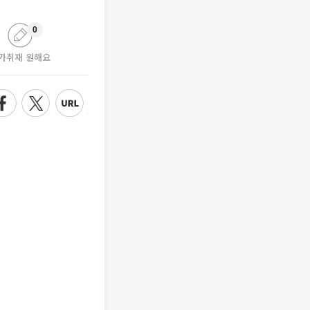
0
가취재 원해요