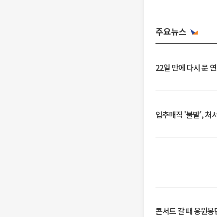
주요뉴스
22일 만에 다시 문 
입추매직 '불발', 처
콘서트 갈 때 응원봉만