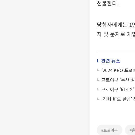
선물한다.
당첨자에게는 1인
지 및 문자로 개
관련 뉴스
'2024 KBO 프
프로야구 '두산-삼
프로야구 'kt-L
‘경험 無도 환영’
#프로야구
#