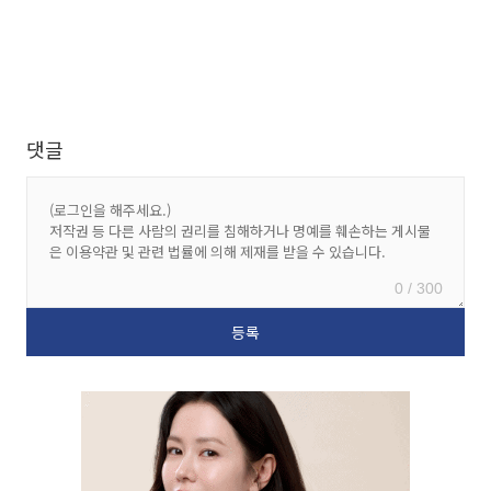
댓글
0 / 300