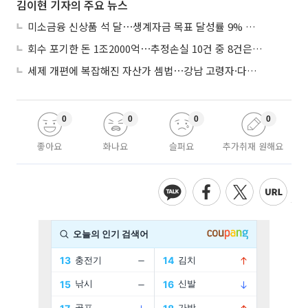
김이현 기자의 주요 뉴스
미소금융 신상품 석 달⋯생계자금 목표 달성률 9% 그쳐
회수 포기한 돈 1조2000억⋯추정손실 10건 중 8건은 기업대출
세제 개편에 복잡해진 자산가 셈법⋯강남 고령자·다주택자 ‘자산재편 고심’
0
0
0
0
좋아요
화나요
슬퍼요
추가취재 원해요