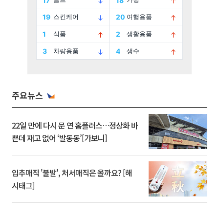
주요뉴스
22일 만에 다시 문 연 홈플러스…정상화 바
쁜데 재고 없어 ‘발동동’[가보니]
입추매직 '불발', 처서매직은 올까요? [해
시태그]