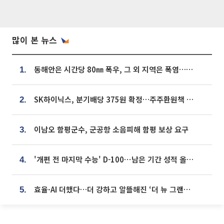
많이 본 뉴스
동해안은 시간당 80㎜ 폭우, 그 외 지역은 폭염…‘극과 극 날씨’
1.
SK하이닉스, 분기배당 375원 확정…주주환원책 9월로 앞당겨 발표
2.
이남오 함평군수, 군공항 소음피해 함평 보상 요구
3.
'개편 전 마지막 수능' D-100⋯남은 기간 성적 올릴 전략은
4.
효율·AI 더했다…더 강하고 알뜰해진 ‘더 뉴 그랜저 하이브리드’ [ET의 모빌리티]
5.