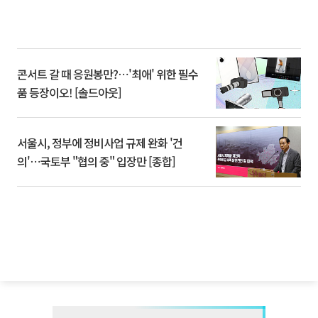
콘서트 갈 때 응원봉만?⋯'최애' 위한 필수
품 등장이오! [솔드아웃]
서울시, 정부에 정비사업 규제 완화 '건
의'⋯국토부 "협의 중" 입장만 [종합]