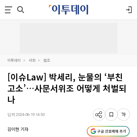
이투데이
사회
법조
[이슈Law] 박세리, 눈물의 ‘부친
고소’…사문서위조 어떻게 처벌되
나
입력 2024-06-19 14:50
김이현 기자
구글 선호매체 추가