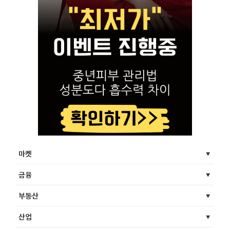
마켓
금융
부동산
산업