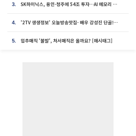
SK하이닉스, 용인·청주에 54조 투자…AI 메모리 생산기지 키운다
3.
'2TV 생생정보' 오늘방송맛집- 배우 강성진 단골! 쌀국수ㆍ푸팟퐁 커리 맛집 '블○○○'
4.
입추매직 '불발', 처서매직은 올까요? [해시태그]
5.