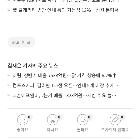
美 클래리티 법안 연내 통과 가능성 13%…상원 문턱서 제동
#KB라이프
김재은 기자의 주요 뉴스
하림, 상반기 매출 7538억원…닭 가격 상승에 6.2%↑
컴포즈커피, 필리핀 1호점 오픈…연내 5개 매장 추가 출점
교촌에프앤비, 2분기 매출 1323억원…치킨 수요 늘며 4.9%↑
0
0
0
0
좋아요
화나요
슬퍼요
추가취재 원해요