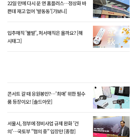
22일 만에 다시 문 연 홈플러스…정상화 바
쁜데 재고 없어 ‘발동동’[가보니]
입추매직 '불발', 처서매직은 올까요? [해
시태그]
콘서트 갈 때 응원봉만?⋯'최애' 위한 필수
품 등장이오! [솔드아웃]
서울시, 정부에 정비사업 규제 완화 '건
의'⋯국토부 "협의 중" 입장만 [종합]