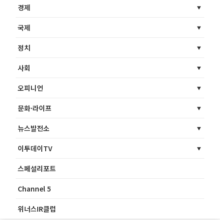
경제
국제
정치
사회
오피니언
문화·라이프
뉴스발전소
이투데이TV
스페셜리포트
Channel 5
위너스IR클럽