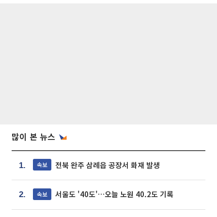
많이 본 뉴스
전북 완주 삼례읍 공장서 화재 발생
속보
1.
서울도 '40도'…오늘 노원 40.2도 기록
속보
2.