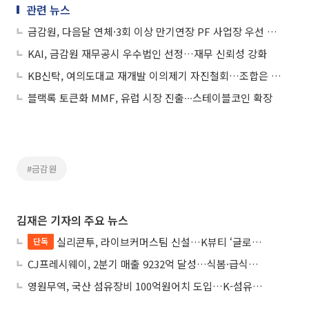
관련 뉴스
금감원, 다음달 연체·3회 이상 만기연장 PF 사업장 우선 사업성 평가
KAI, 금감원 재무공시 우수법인 선정…재무 신뢰성 강화
KB신탁, 여의도대교 재개발 이의제기 자진철회…조합은 금감원에 민원제기
블랙록 토큰화 MMF, 유럽 시장 진출∙∙∙스테이블코인 확장
#금감원
김재은 기자의 주요 뉴스
실리콘투, 라이브커머스팀 신설…K뷰티 ‘글로벌 라방 판매’ 확대
단독
CJ프레시웨이, 2분기 매출 9232억 달성…식봄·급식사업 성장
영원무역, 국산 섬유장비 100억원어치 도입…K-섬유 상생 강화