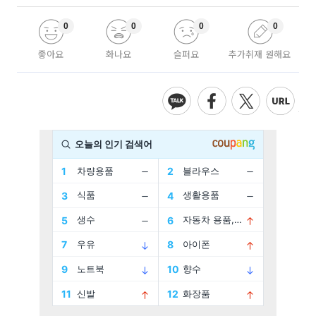
0
0
0
0
좋아요
화나요
슬퍼요
추가취재 원해요