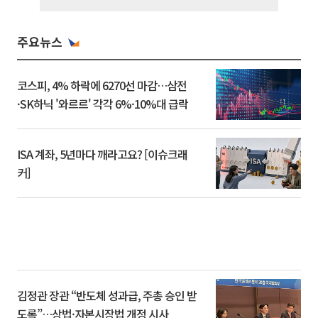
주요뉴스
코스피, 4% 하락에 6270선 마감…삼전
·SK하닉 '와르르' 각각 6%·10%대 급락
ISA 계좌, 5년마다 깨라고요? [이슈크래
커]
김정관 장관 “반도체 성과급, 주총 승인 받
도록”…상법·자본시장법 개정 시사