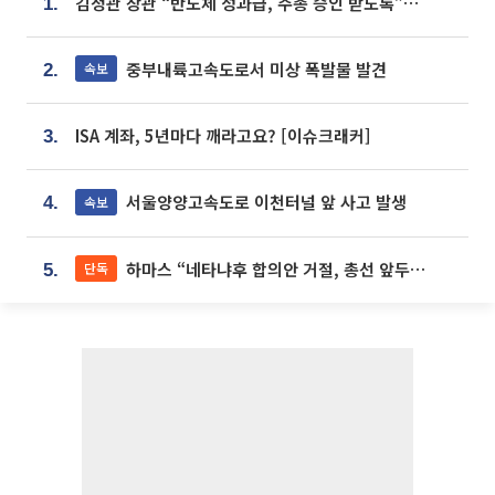
김정관 장관 “반도체 성과급, 주총 승인 받도록”…상법·자본시장법 개정 시사
1.
중부내륙고속도로서 미상 폭발물 발견
속보
2.
ISA 계좌, 5년마다 깨라고요? [이슈크래커]
3.
서울양양고속도로 이천터널 앞 사고 발생
속보
4.
하마스 “네타냐후 합의안 거절, 총선 앞두고 시간 끌기”
단독
5.