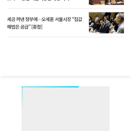
세금 꺼낸 정부에…오세훈 서울시장 “집값
해법은 공급” [종합]