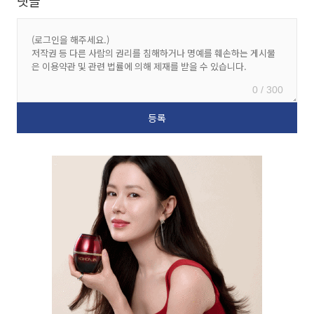
댓글
0 / 300