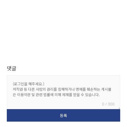
댓글
0 / 300