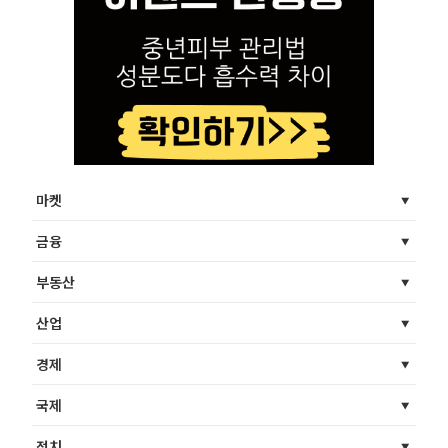
마켓
금융
부동산
산업
경제
국제
정치