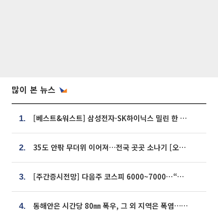
많이 본 뉴스
[베스트&워스트] 삼성전자·SK하이닉스 밀린 한 주…상상인증권은 85% 급등
1.
35도 안팎 무더위 이어져…전국 곳곳 소나기 [오늘 날씨]
2.
[주간증시전망] 다음주 코스피 6000~7000⋯“外人 수급은 정책이 변수”
3.
동해안은 시간당 80㎜ 폭우, 그 외 지역은 폭염…‘극과 극 날씨’
4.