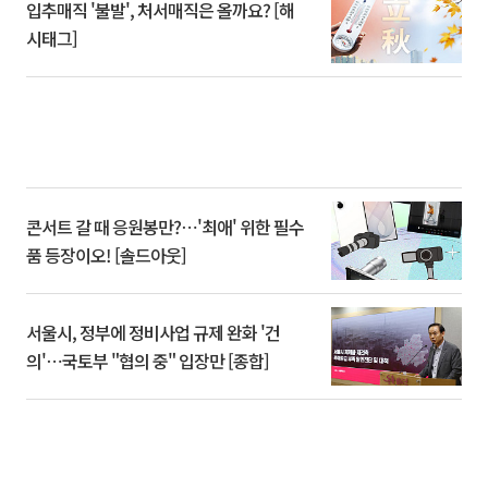
입추매직 '불발', 처서매직은 올까요? [해
시태그]
콘서트 갈 때 응원봉만?⋯'최애' 위한 필수
품 등장이오! [솔드아웃]
서울시, 정부에 정비사업 규제 완화 '건
의'⋯국토부 "협의 중" 입장만 [종합]