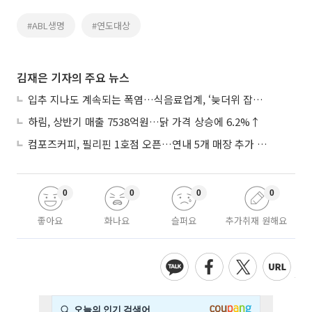
#ABL생명
#연도대상
김재은 기자의 주요 뉴스
입추 지나도 계속되는 폭염…식음료업계, ‘늦더위 잡기’ 전력 투구
하림, 상반기 매출 7538억원…닭 가격 상승에 6.2%↑
컴포즈커피, 필리핀 1호점 오픈…연내 5개 매장 추가 출점
0
0
0
0
좋아요
화나요
슬퍼요
추가취재 원해요