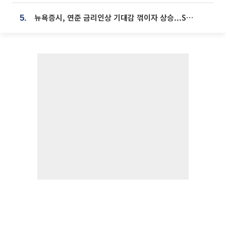
뉴욕증시, 연준 금리인상 기대감 꺾이자 상승...S&P500 사상 최고치 [종합]
5.