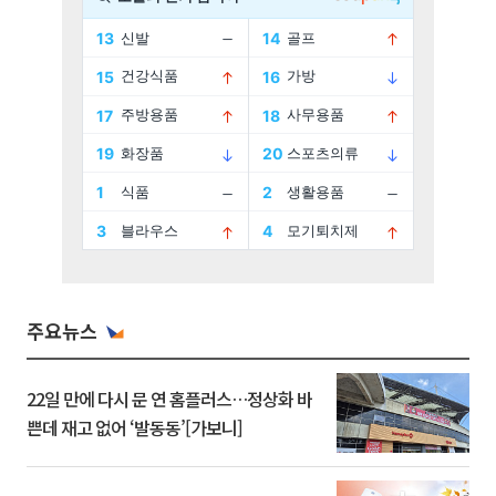
주요뉴스
22일 만에 다시 문 연 홈플러스…정상화 바
쁜데 재고 없어 ‘발동동’[가보니]