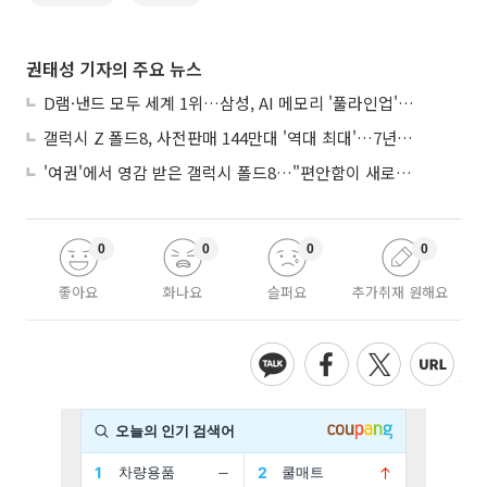
권태성 기자의 주요 뉴스
D램·낸드 모두 세계 1위…삼성, AI 메모리 '풀라인업'으로 승부
갤럭시 Z 폴드8, 사전판매 144만대 '역대 최대'…7년만에 갤노트10 기록 넘어
'여권'에서 영감 받은 갤럭시 폴드8…"편안함이 새로운 디자인 경쟁력"
0
0
0
0
좋아요
화나요
슬퍼요
추가취재 원해요