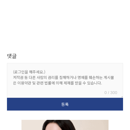
댓글
0 / 300