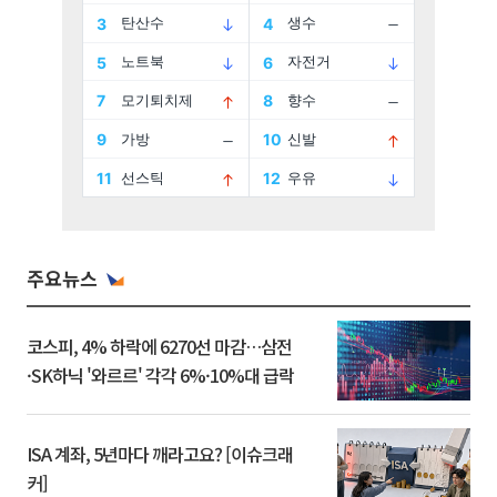
주요뉴스
코스피, 4% 하락에 6270선 마감…삼전
·SK하닉 '와르르' 각각 6%·10%대 급락
ISA 계좌, 5년마다 깨라고요? [이슈크래
커]