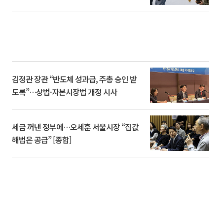
김정관 장관 “반도체 성과급, 주총 승인 받
도록”…상법·자본시장법 개정 시사
세금 꺼낸 정부에…오세훈 서울시장 “집값
해법은 공급” [종합]