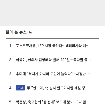
많이 본 뉴스
포스코퓨처엠, LFP 시장 뚫었다…배터리사와 대규모 장기 공급 합의
1.
아옳이, 한의사 김형배와 벌써 200일⋯꽃다발 들고 "프러포즈 아냐"
2.
추미애 "복지가 아니라 도민이 늘었다"…재정난 책임론 정면돌파
3.
軍 "한ㆍ미, 北 발사 탄도미사일 제원 정밀분석 중"
속보
4.
박문성, 축구협회 '성 접대' 보도에 분노…"다 말아먹으려고 작정했나"
5.