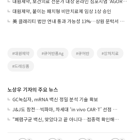
대원제약, 보건의료 전문가 대상 온라인 심포지엄 ‘AGORA WEEK’ 개최
대원제약, 붙이는 패치형 비만치료제 임상 1상 승인
美 클래리티 법안 연내 통과 가능성 13%…상원 문턱서 제동
#대원제약
#큐어반폼Ag
#큐어반
#상처치료
#드레싱폼
노상우 기자의 주요 뉴스
GC녹십자, mRNA 백신 정밀 분석 기술 확보
J&J도 참전…빅파마, 차세대 ‘in vivo CAR-T’ 선점 경쟁 본격화
“폐렴구균 백신, 맞았다고 끝 아니다…접종력 확인해야”