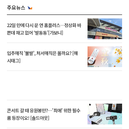
주요뉴스
22일 만에 다시 문 연 홈플러스…정상화 바
쁜데 재고 없어 ‘발동동’[가보니]
입추매직 '불발', 처서매직은 올까요? [해
시태그]
콘서트 갈 때 응원봉만?⋯'최애' 위한 필수
품 등장이오! [솔드아웃]