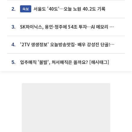
서울도 '40도'…오늘 노원 40.2도 기록
속보
2.
SK하이닉스, 용인·청주에 54조 투자…AI 메모리 생산기지 키운다
3.
'2TV 생생정보' 오늘방송맛집- 배우 강성진 단골! 쌀국수ㆍ푸팟퐁 커리 맛집 '블○○○'
4.
입추매직 '불발', 처서매직은 올까요? [해시태그]
5.