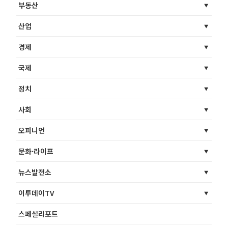
부동산
산업
경제
국제
정치
사회
오피니언
문화·라이프
뉴스발전소
이투데이TV
스페셜리포트