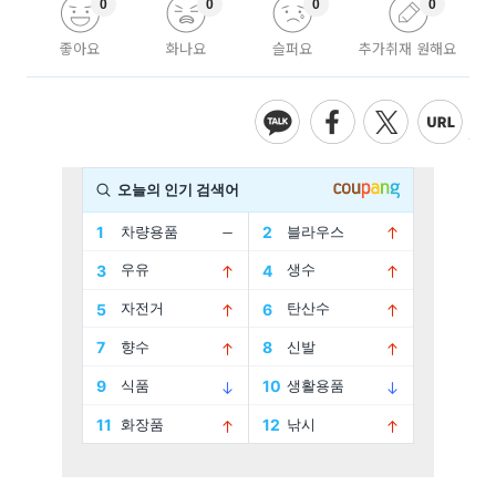
0
0
0
0
좋아요
화나요
슬퍼요
추가취재 원해요