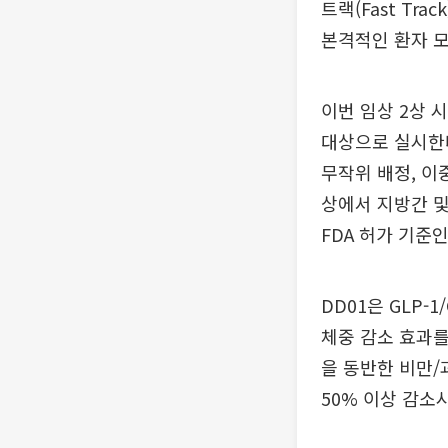
트랙(Fast T
본격적인 환자 모
이번 임상 2상 
대상으로 실시한다
무작위 배정, 이
상에서 지방간 및
FDA 허가 기준
DD01은 GLP
체중 감소 효과를
을 동반한 비만/
50% 이상 감소