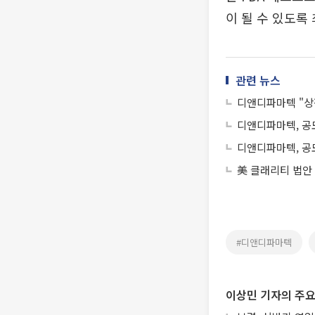
이 될 수 있도록
관련 뉴스
디앤디파마텍 "상
디앤디파마텍, 공
디앤디파마텍, 공
美 클래리티 법안
#디앤디파마텍
이상민 기자의 주요