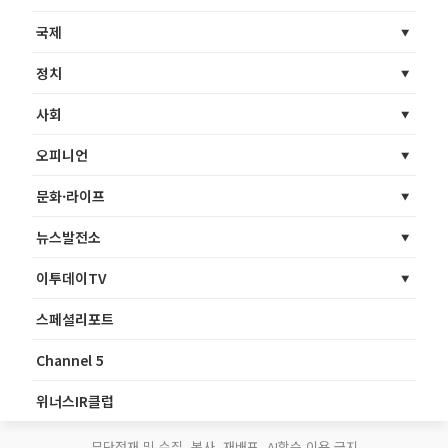
국제
정치
사회
오피니언
문화·라이프
뉴스발전소
이투데이TV
스페셜리포트
Channel 5
위너스IR클럽
무단전재 및 수집, 복사, 재배포, AI학습 이용 금지