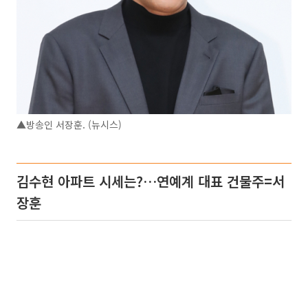
▲방송인 서장훈. (뉴시스)
김수현 아파트 시세는?…연예계 대표 건물주=서
장훈