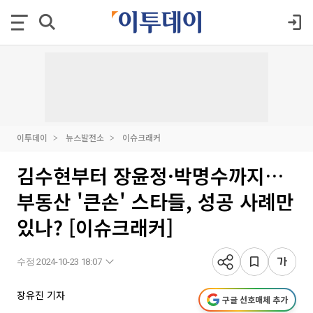
이투데이
뉴스발전소
이슈크래커
김수현부터 장윤정·박명수까지…
부동산 '큰손' 스타들, 성공 사례만
있나? [이슈크래커]
수정 2024-10-23 18:07
장유진 기자
구글 선호매체 추가