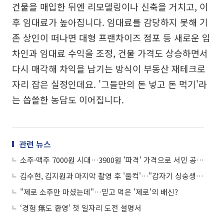
건물을 매입한 뒤엔 리모델링이나 신축을 거치고, 이
후 임대료가 높아집니다. 임대료를 감당하지 못해 기
존 상인이 떠나면 대형 프랜차이즈 점포 등 새로운 임
차인과 임대료 수익을 조정, 건물 가격도 상승하면서
다시 매각해 차익을 남기는 방식이 부동산 재테크로
자리 잡은 실정인데요. '그들만의 돈 넣고 돈 먹기'라
는 씁쓸한 농담도 이어집니다.
관련 뉴스
소주·맥주 7000원 시대…3900원 '파격' 가격으로 서민 공략 나선 식당들
김수현, 김지원과 마지막 촬영 후 '울컥'…"갑자기 싱숭생숭"
"제로 소주만 마셨는데"…믿고 먹은 '제로'의 배신?
‘경험 無도 환영’ 첫 일자리 도전 설명서