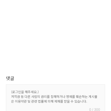
댓글
0 / 300