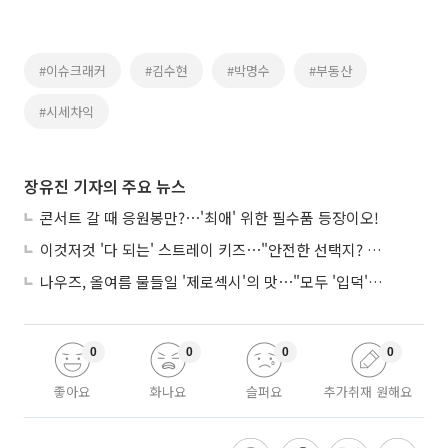
#이슈크래커
#김수현
#박명수
#부동산
#시세차익
장유진 기자의 주요 뉴스
콘서트 갈 때 응원봉만?⋯'최애' 위한 필수품 등장이오!
이것저것 '다 되는' 스트레이 키즈⋯"안전한 선택지? 도전이 재밌죠"
나우즈, 올여름 물들일 '제로섹시'의 맛⋯"모두 '입덕'시킬 것"
0
0
0
0
좋아요
화나요
슬퍼요
추가취재 원해요