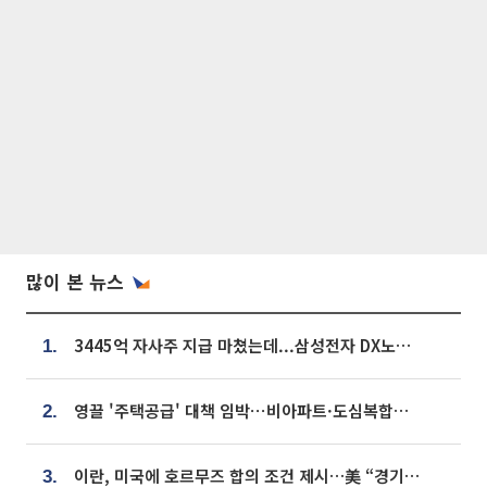
많이 본 뉴스
3445억 자사주 지급 마쳤는데...삼성전자 DX노조, 뒤늦은 '떼쓰기 집회'
1.
영끌 '주택공급' 대책 임박⋯비아파트·도심복합까지 총동원
2.
이란, 미국에 호르무즈 합의 조건 제시…美 “경기 아직 안 끝나” [종합]
3.