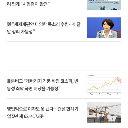
리 업계 “시행령이 관건”
與 “세제개편안 다양한 목소리 수렴…이달
말 정리 가능성”
블룸버그 “레버리지 거품 빠진 코스피, 변
동성 최악 국면 지났을 가능성”
영업익으로 이자도 못 낸다…건설 한계기
업 5년 새 62→173곳