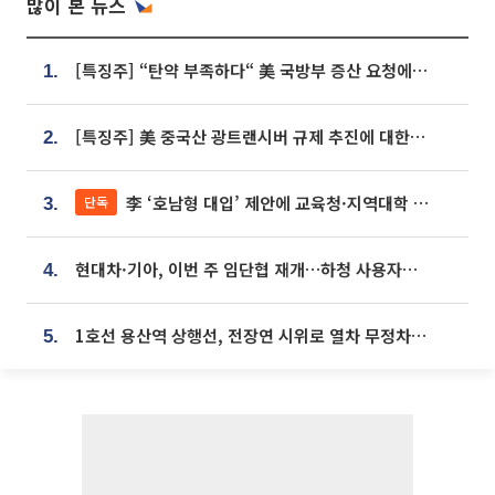
많이 본 뉴스
[특징주] “탄약 부족하다“ 美 국방부 증산 요청에⋯국내 방산주 급등세
1.
[특징주] 美 중국산 광트랜시버 규제 추진에 대한광통신 등 광통신株 강세
2.
李 ‘호남형 대입’ 제안에 교육청·지역대학 서·논술형 입시 연계 '착수'
단독
3.
현대차·기아, 이번 주 임단협 재개…하청 사용자성 재심도 ‘변수’
4.
1호선 용산역 상행선, 전장연 시위로 열차 무정차 운행
5.