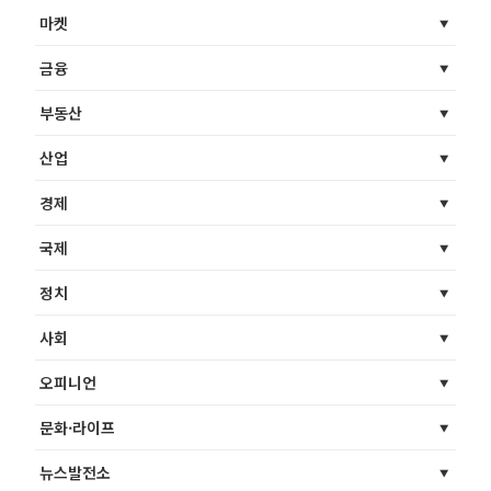
마켓
금융
부동산
산업
경제
국제
정치
사회
오피니언
문화·라이프
뉴스발전소