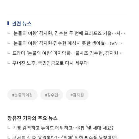
관련 뉴스
‘눈물의 여왕’ 김지원, 김수현 두 번째 프러포즈 거절…시청률 20% 돌파
'눈물의 여왕' 김지원·김수현 예상치 못한 생이별…tvN 최고 시청률 '눈앞'
드라마 '눈물의 여왕' 마지막화…불사조 김수현, 김지원과 호상 엔딩
무너진 노후, 국민연금으로 다시 세우다
#눈물의여왕
#김수현
#김지원
장유진 기자의 주요 뉴스
빅뱅 컴백하고 튜이드 데뷔하고⋯K팝 '몇 세대'세요?
콘서트 갈 때 응원봉만?⋯'최애' 위한 필수품 등장이오!