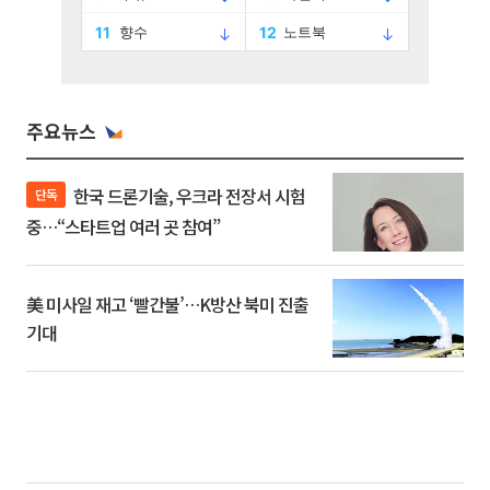
주요뉴스
한국 드론기술, 우크라 전장서 시험
단독
중…“스타트업 여러 곳 참여”
美 미사일 재고 ‘빨간불’…K방산 북미 진출
기대