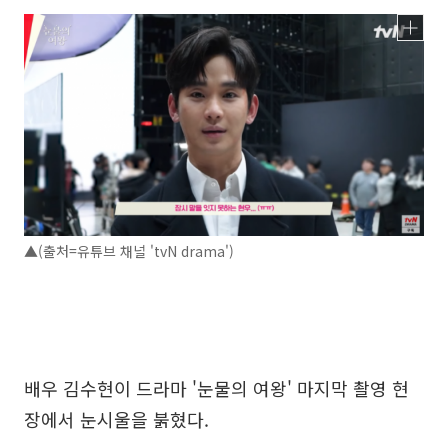
▲(출처=유튜브 채널 'tvN drama')
배우 김수현이 드라마 '눈물의 여왕' 마지막 촬영 현
장에서 눈시울을 붉혔다.