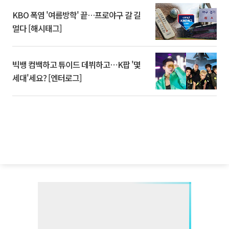
KBO 폭염 '여름방학' 끝…프로야구 갈 길
멀다 [해시태그]
빅뱅 컴백하고 튜이드 데뷔하고⋯K팝 '몇
세대'세요? [엔터로그]