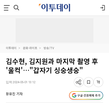
이투데이
문화·라이프
방송/TV
김수현, 김지원과 마지막 촬영 후
'울컥'…"갑자기 싱숭생숭"
입력 2024-05-01 13:12
장유진 기자
구글 선호매체 추가