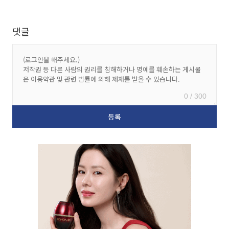
댓글
0 / 300