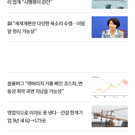
리 업계 “시행령이 관건”
與 “세제개편안 다양한 목소리 수렴…이달
말 정리 가능성”
블룸버그 “레버리지 거품 빠진 코스피, 변
동성 최악 국면 지났을 가능성”
영업익으로 이자도 못 낸다…건설 한계기
업 5년 새 62→173곳