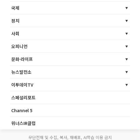
국제
정치
사회
오피니언
문화·라이프
뉴스발전소
이투데이TV
스페셜리포트
Channel 5
위너스IR클럽
무단전재 및 수집, 복사, 재배포, AI학습 이용 금지