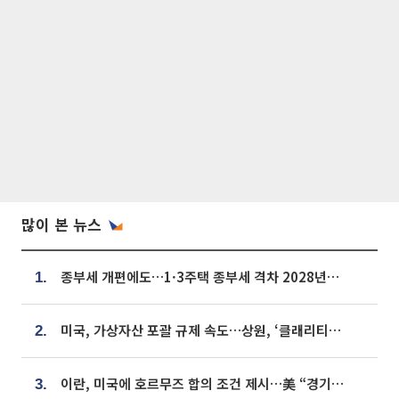
많이 본 뉴스
종부세 개편에도…1·3주택 종부세 격차 2028년부터 확대
1.
미국, 가상자산 포괄 규제 속도…상원, ‘클래리티법’ 9월 절차투표 추진
2.
이란, 미국에 호르무즈 합의 조건 제시…美 “경기 아직 안 끝나” [종합]
3.