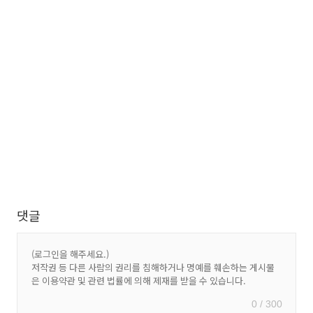
댓글
0 / 300