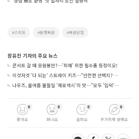
‘경험 無도 환영’ 첫 일자리 도전 설명서
#스피또
#동행복권
#복권당첨
장유진 기자의 주요 뉴스
콘서트 갈 때 응원봉만?⋯'최애' 위한 필수품 등장이오!
이것저것 '다 되는' 스트레이 키즈⋯"안전한 선택지? 도전이 재밌죠"
나우즈, 올여름 물들일 '제로섹시'의 맛⋯"모두 '입덕'시킬 것"
0
0
0
0
좋아요
화나요
슬퍼요
추가취재 원해요