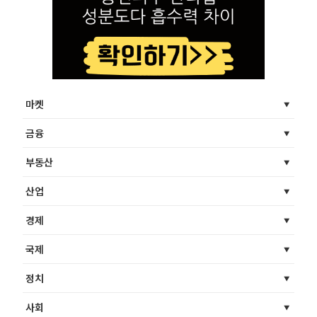
마켓
금융
부동산
산업
경제
국제
정치
사회