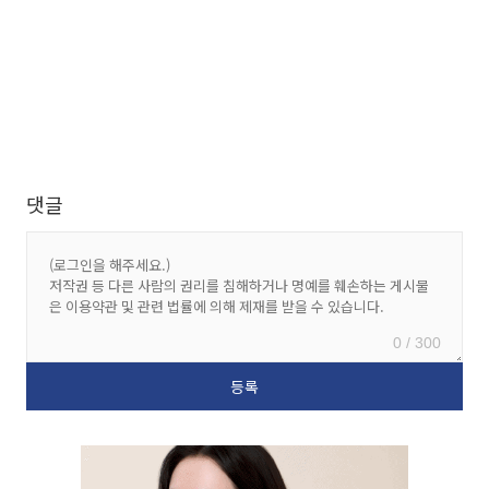
댓글
0 / 300