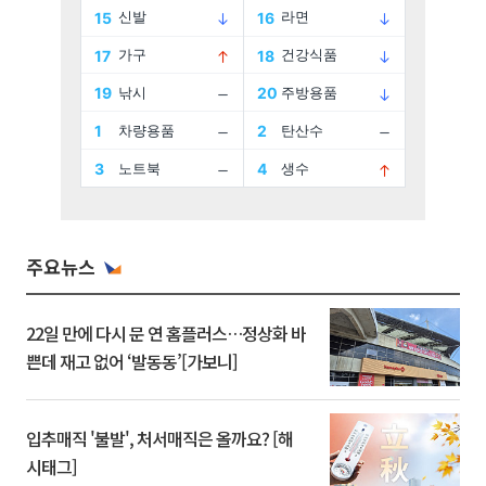
주요뉴스
22일 만에 다시 문 연 홈플러스…정상화 바
쁜데 재고 없어 ‘발동동’[가보니]
입추매직 '불발', 처서매직은 올까요? [해
시태그]