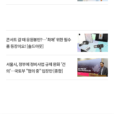
콘서트 갈 때 응원봉만?⋯'최애' 위한 필수
품 등장이오! [솔드아웃]
서울시, 정부에 정비사업 규제 완화 '건
의'⋯국토부 "협의 중" 입장만 [종합]