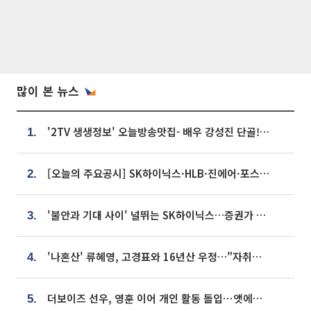
많이 본 뉴스
'2TV 생생정보' 오늘방송맛집- 배우 강성진 단골! 쌀국수ㆍ푸팟퐁 커리 맛집 '블○○○'
1.
[오늘의 주요공시] SK하이닉스·HLB·진에어·포스코홀딩스·네이버·대우건설 등
2.
'불안과 기대 사이' 널뛰는 SK하이닉스…증권가 "HBM4·LTA 기반 펀터멘털 견고"
3.
'나혼산' 류혜영, 고경표와 16년산 우정…"자취방서 부모님과 마주쳐"
4.
더보이즈 선우, 영훈 이어 개인 활동 돌입⋯앳에어리어와 전속계약
5.