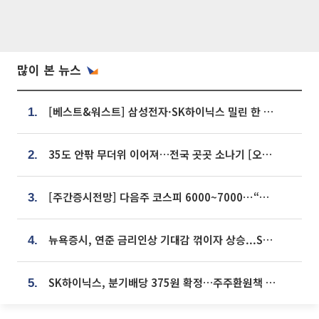
많이 본 뉴스
[베스트&워스트] 삼성전자·SK하이닉스 밀린 한 주…상상인증권은 85% 급등
1.
35도 안팎 무더위 이어져…전국 곳곳 소나기 [오늘 날씨]
2.
[주간증시전망] 다음주 코스피 6000~7000⋯“外人 수급은 정책이 변수”
3.
뉴욕증시, 연준 금리인상 기대감 꺾이자 상승...S&P500 사상 최고치 [종합]
4.
SK하이닉스, 분기배당 375원 확정…주주환원책 9월로 앞당겨 발표
5.