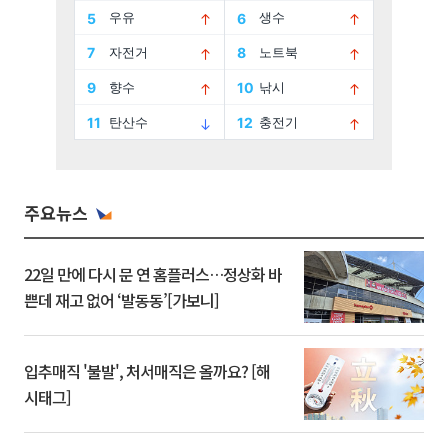
주요뉴스
22일 만에 다시 문 연 홈플러스…정상화 바
쁜데 재고 없어 ‘발동동’[가보니]
입추매직 '불발', 처서매직은 올까요? [해
시태그]