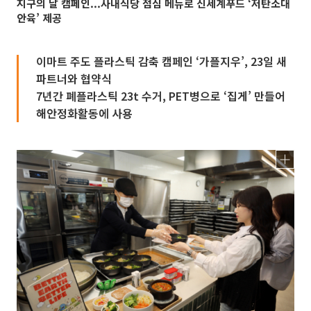
지구의 날 캠페인...사내식당 점심 메뉴로 신세계푸드 ‘저탄소대
안육’ 제공
이마트 주도 플라스틱 감축 캠페인 ‘가플지우’, 23일 새
파트너와 협약식
7년간 폐플라스틱 23t 수거, PET병으로 ‘집게’ 만들어
해안정화활동에 사용