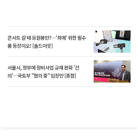
콘서트 갈 때 응원봉만?⋯'최애' 위한 필수
품 등장이오! [솔드아웃]
서울시, 정부에 정비사업 규제 완화 '건
의'⋯국토부 "협의 중" 입장만 [종합]