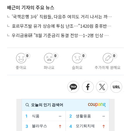
배근미 기자의 주요 뉴스
'국책은행 3사' 직원들, 다음주 여의도 거리 나서는 까닭은
호르무즈발 유가 상승에 투심 난조⋯"1420원 중후반 등락"
우리금융硏 "8월 기준금리 동결 전망⋯1~2명 인상 소수의견 낼 것"
0
0
0
0
좋아요
화나요
슬퍼요
추가취재 원해요