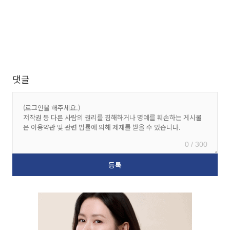
댓글
0 / 300