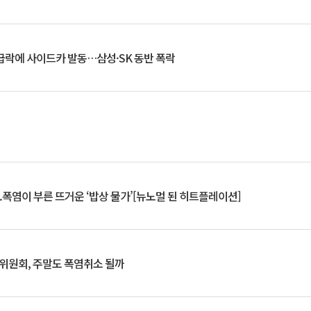
 급락에 사이드카 발동…삼성·SK 동반 폭락
.폭염이 부른 뜨거운 ‘밥상 물가’[뉴노멀 된 히트플레이션]
행위원회, 주말도 폭염취소 될까