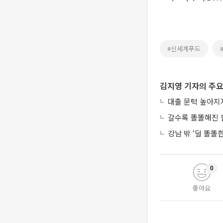
#신세계푸드
김지영 기자의 주요
대출 문턱 높아지
갈수록 똘똘해진 
강남 밖 ‘덜 똘똘
0
좋아요