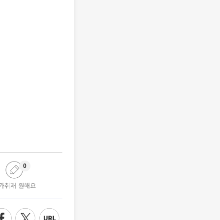
0
가취재 원해요