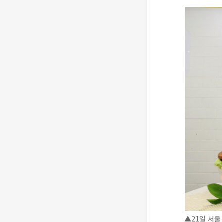
▲21일 서