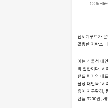
100% 식물
신세계푸드가 운영
활용한 저탄소 메
이는 식물성 대안
의 일환이다. 베
랜드 버거의 대표
물성 대안육 ‘베러
층이 지구환경, 
단품 3200원,