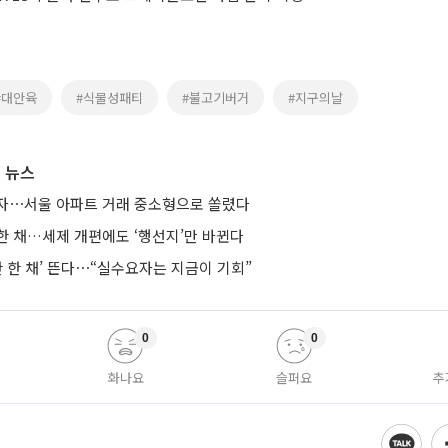
#대안육
#식물성패티
#불고기버거
#지구의날
 뉴스
자⋯서울 아파트 거래 중소형으로 쏠렸다
한 채…세제 개편에도 ‘행선지’만 바뀐다
한 한 채’ 뜬다⋯“실수요자는 지금이 기회”
0
0
화나요
슬퍼요
추