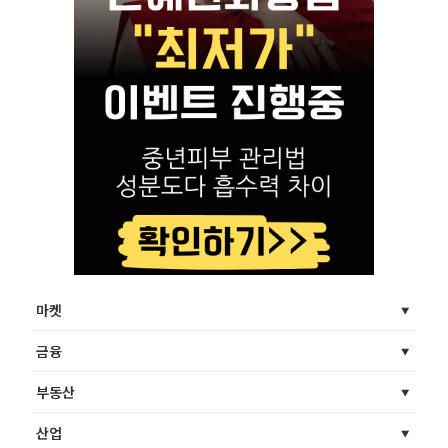
마켓
금융
부동산
산업