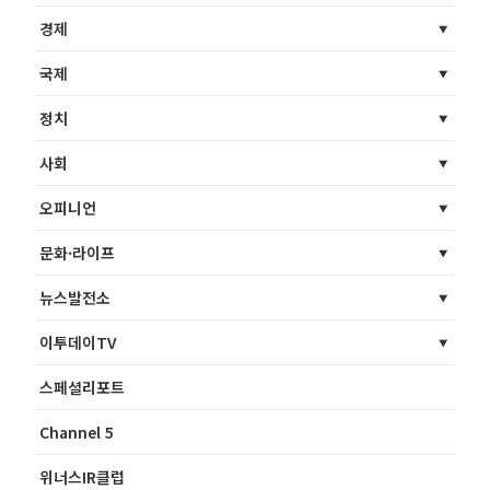
경제
국제
정치
사회
오피니언
문화·라이프
뉴스발전소
이투데이TV
스페셜리포트
Channel 5
위너스IR클럽