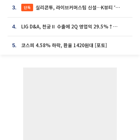
실리콘투, 라이브커머스팀 신설…K뷰티 ‘글로벌 판매망’ 확대[K뷰티 라방戰]
단독
3.
LIG D&A, 천궁Ⅱ 수출에 2Q 영업익 29.5%↑…수주잔고 24.6조 [종합]
4.
코스피 4.58% 하락, 환율 1420원대 [포토]
5.