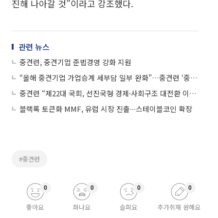
진해 나아갈 것”이라고 강조했다.
관련 뉴스
중견련, 중견기업 준법경영 강화 지원
“올해 중견기업 가업승계 세부담 일부 완화”…중견련 ‘중견기업 지원시책’ 발간
중견련 “제22대 국회, 선진국형 경제·사회구조 대전환 이뤄내야”
블랙록 토큰화 MMF, 유럽 시장 진출∙∙∙스테이블코인 확장
#중견련
0
0
0
0
좋아요
화나요
슬퍼요
추가취재 원해요