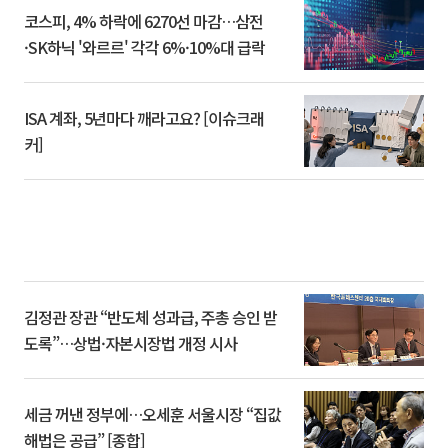
코스피, 4% 하락에 6270선 마감…삼전
·SK하닉 '와르르' 각각 6%·10%대 급락
ISA 계좌, 5년마다 깨라고요? [이슈크래
커]
김정관 장관 “반도체 성과급, 주총 승인 받
도록”…상법·자본시장법 개정 시사
세금 꺼낸 정부에…오세훈 서울시장 “집값
해법은 공급” [종합]