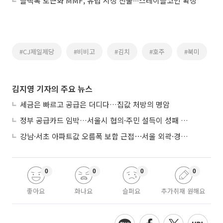
블랙록 토큰화 MMF, 유럽 시장 진출∙∙∙스테이블코인 확장
#CJ제일제당
#비비고
#김치
#호주
#북미
김지영 기자의 주요 뉴스
세금은 빠르고 공급은 더디다…집값 처방의 명암
정부 공급카드 임박…서울시 협의·주민 설득이 성패 가른다
강남·서초 아파트값 오름폭 보합 근접⋯서울 외곽·경기 남부 중심 매수세
0
0
0
0
좋아요
화나요
슬퍼요
추가취재 원해요