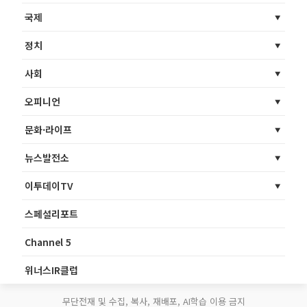
국제
정치
사회
오피니언
문화·라이프
뉴스발전소
이투데이TV
스페셜리포트
Channel 5
위너스IR클럽
무단전재 및 수집, 복사, 재배포, AI학습 이용 금지