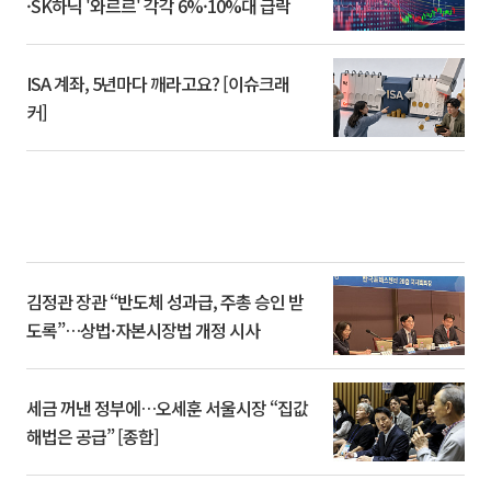
·SK하닉 '와르르' 각각 6%·10%대 급락
ISA 계좌, 5년마다 깨라고요? [이슈크래
커]
김정관 장관 “반도체 성과급, 주총 승인 받
도록”…상법·자본시장법 개정 시사
세금 꺼낸 정부에…오세훈 서울시장 “집값
해법은 공급” [종합]