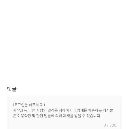
댓글
0 / 300