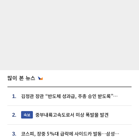
많이 본 뉴스
김정관 장관 “반도체 성과급, 주총 승인 받도록”…상법·자본시장법 개정 시사
1.
중부내륙고속도로서 미상 폭발물 발견
속보
2.
코스피, 장중 5%대 급락에 사이드카 발동…삼성·SK 동반 폭락
3.