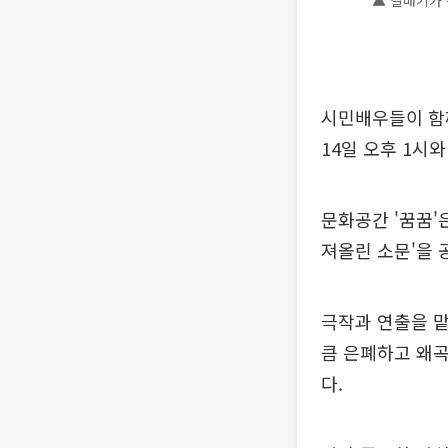
▲‘갈매기가 
시민배우들이 함께
14일 오후 1시
문화공간 '꿈꿈'
져올린 소문'을 
극작과 연출을 맡
큼 은폐하고 왜곡
다.