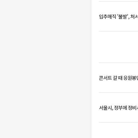
입추매직 '불발', 처
콘서트 갈 때 응원봉만
서울시, 정부에 정비사