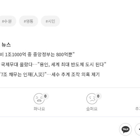
#수원
#영통
#시민
 뉴스
 1조1000억 중 중앙정부는 800억뿐"
 국제무대 올랐다…"용인, 세계 최대 반도체 도시 된다"
7조 채무는 인재(人災)"…세수 추계 조작 의혹 제기
0
0
화나요
슬퍼요
추