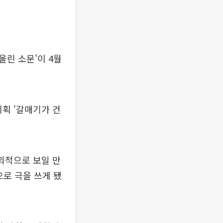
린 소문'이 4월
획 '갈매기가 건
의적으로 보일 만
으로 극을 쓰게 됐