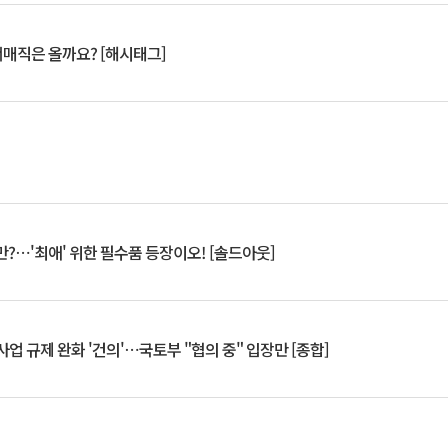
서매직은 올까요? [해시태그]
?⋯'최애' 위한 필수품 등장이오! [솔드아웃]
업 규제 완화 '건의'⋯국토부 "협의 중" 입장만 [종합]