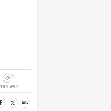
0
가취재 원해요