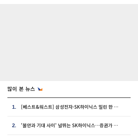
많이 본 뉴스
[베스트&워스트] 삼성전자·SK하이닉스 밀린 한 주…상상인증권은 85% 급등
1.
'불안과 기대 사이' 널뛰는 SK하이닉스…증권가 "HBM4·LTA 기반 펀터멘털 견고"
2.