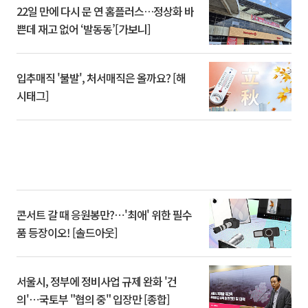
22일 만에 다시 문 연 홈플러스…정상화 바
쁜데 재고 없어 ‘발동동’[가보니]
입추매직 '불발', 처서매직은 올까요? [해
시태그]
콘서트 갈 때 응원봉만?⋯'최애' 위한 필수
품 등장이오! [솔드아웃]
서울시, 정부에 정비사업 규제 완화 '건
의'⋯국토부 "협의 중" 입장만 [종합]