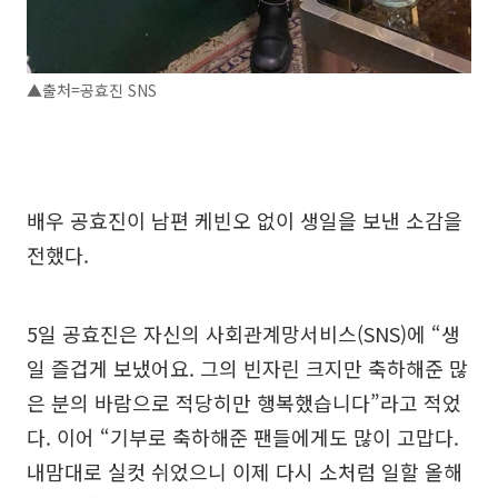
▲출처=공효진 SNS
배우 공효진이 남편 케빈오 없이 생일을 보낸 소감을
전했다.
5일 공효진은 자신의 사회관계망서비스(SNS)에 “생
일 즐겁게 보냈어요. 그의 빈자린 크지만 축하해준 많
은 분의 바람으로 적당히만 행복했습니다”라고 적었
다. 이어 “기부로 축하해준 팬들에게도 많이 고맙다.
내맘대로 실컷 쉬었으니 이제 다시 소처럼 일할 올해