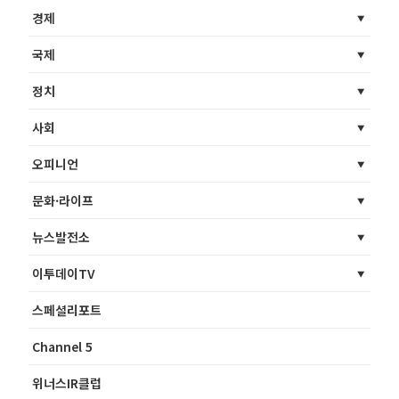
경제
국제
정치
사회
오피니언
문화·라이프
뉴스발전소
이투데이TV
스페셜리포트
Channel 5
위너스IR클럽