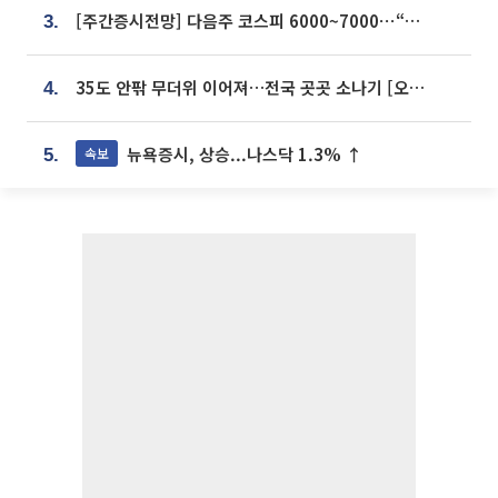
[주간증시전망] 다음주 코스피 6000~7000⋯“外人 수급은 정책이 변수”
3.
35도 안팎 무더위 이어져…전국 곳곳 소나기 [오늘 날씨]
4.
뉴욕증시, 상승...나스닥 1.3% ↑
속보
5.