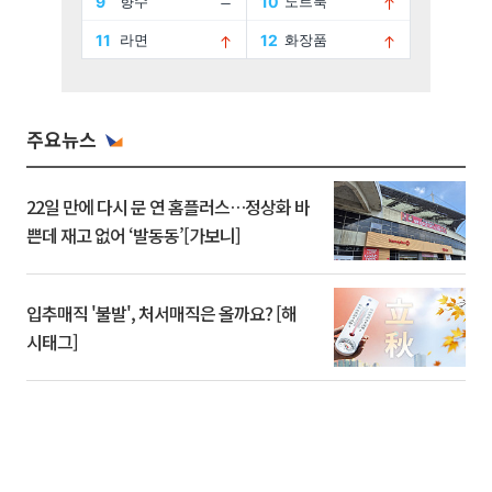
주요뉴스
22일 만에 다시 문 연 홈플러스…정상화 바
쁜데 재고 없어 ‘발동동’[가보니]
입추매직 '불발', 처서매직은 올까요? [해
시태그]