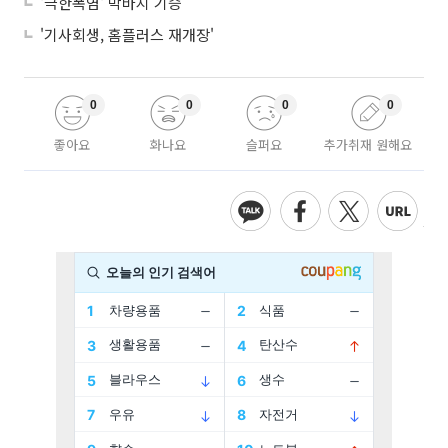
'극한폭염' 막바지 기승
'기사회생, 홈플러스 재개장'
0
0
0
0
좋아요
화나요
슬퍼요
추가취재 원해요