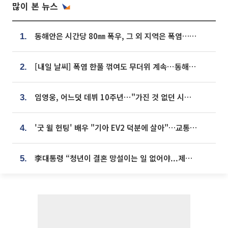
많이 본 뉴스
동해안은 시간당 80㎜ 폭우, 그 외 지역은 폭염…‘극과 극 날씨’
1.
[내일 날씨] 폭염 한풀 꺾여도 무더위 계속⋯동해안 이틀 연속 비
2.
임영웅, 어느덧 데뷔 10주년⋯"가진 것 없던 시절, 내 앞엔 20명의 팬뿐"
3.
'굿 윌 헌팅' 배우 "기아 EV2 덕분에 살아"…교통사고 후 안전성 극찬
4.
李대통령 “청년이 결혼 망설이는 일 없어야...제도상 불이익 조사”
5.