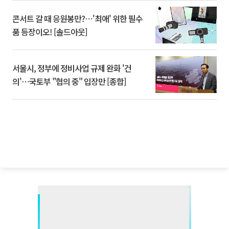
콘서트 갈 때 응원봉만?⋯'최애' 위한 필수
품 등장이오! [솔드아웃]
서울시, 정부에 정비사업 규제 완화 '건
의'⋯국토부 "협의 중" 입장만 [종합]