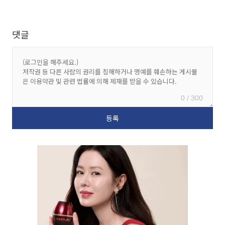
댓글
0 / 300