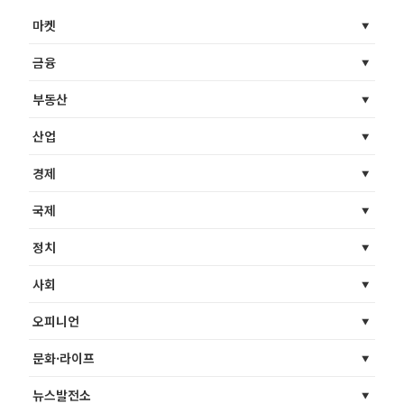
마켓
금융
부동산
산업
경제
국제
정치
사회
오피니언
문화·라이프
뉴스발전소