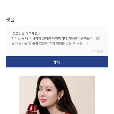
댓글
0 / 300