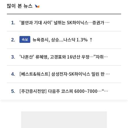
많이 본 뉴스
'불안과 기대 사이' 널뛰는 SK하이닉스…증권가 "HBM4·LTA 기반 펀터멘털 견고"
1.
뉴욕증시, 상승...나스닥 1.3% ↑
속보
2.
'나혼산' 류혜영, 고경표와 16년산 우정…"자취방서 부모님과 마주쳐"
3.
[베스트&워스트] 삼성전자·SK하이닉스 밀린 한 주…상상인증권은 85% 급등
4.
[주간증시전망] 다음주 코스피 6000~7000⋯“外人 수급은 정책이 변수”
5.