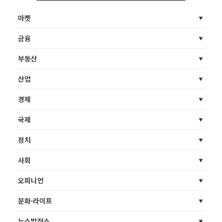
마켓
금융
부동산
산업
경제
국제
정치
사회
오피니언
문화·라이프
뉴스발전소