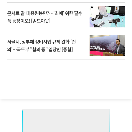
콘서트 갈 때 응원봉만?⋯'최애' 위한 필수
품 등장이오! [솔드아웃]
서울시, 정부에 정비사업 규제 완화 '건
의'⋯국토부 "협의 중" 입장만 [종합]