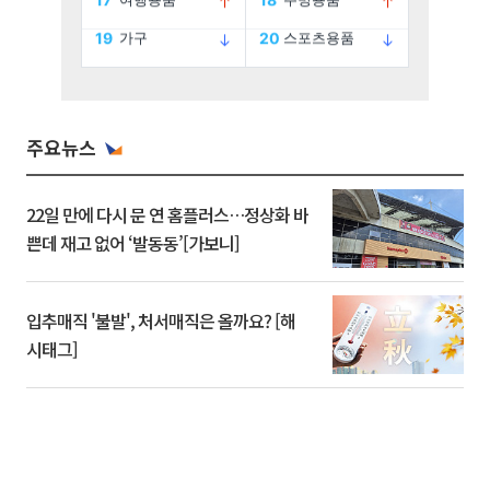
주요뉴스
22일 만에 다시 문 연 홈플러스…정상화 바
쁜데 재고 없어 ‘발동동’[가보니]
입추매직 '불발', 처서매직은 올까요? [해
시태그]