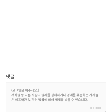
댓글
0 / 300