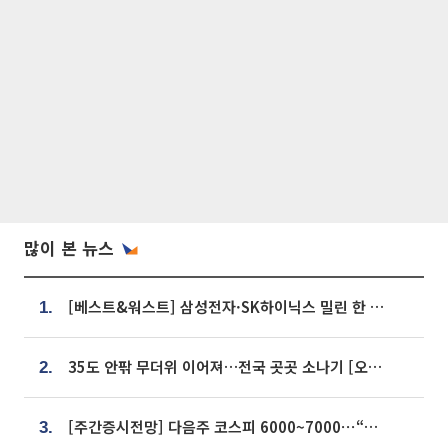
많이 본 뉴스
[베스트&워스트] 삼성전자·SK하이닉스 밀린 한 주…상상인증권은 85% 급등
1.
35도 안팎 무더위 이어져…전국 곳곳 소나기 [오늘 날씨]
2.
[주간증시전망] 다음주 코스피 6000~7000⋯“外人 수급은 정책이 변수”
3.