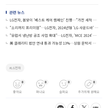
관련 뉴스
LG전자, 봄맞이 '베스트 케어 캠페인' 진행…"가전 세척 서비스 비용 최대 20% 할인"
"소리까지 프리미엄"…LG전자, 2024년형 'LG 사운드바' 출시
"유럽서 냉난방 공조 사업 확대"…LG전자, 'MCE 2024' 출격
美 클래리티 법안 연내 통과 가능성 13%…상원 문턱서 제동
#LG전자
0
0
0
0
좋아요
화나요
슬퍼요
추가취재 원해요