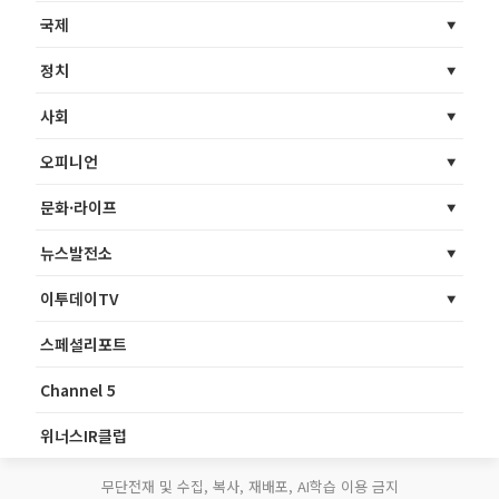
국제
정치
사회
오피니언
문화·라이프
뉴스발전소
이투데이TV
스페셜리포트
Channel 5
위너스IR클럽
무단전재 및 수집, 복사, 재배포, AI학습 이용 금지