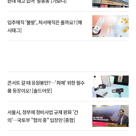
쁜데 재고 없어 ‘발동동’[가보니]
입추매직 '불발', 처서매직은 올까요? [해
시태그]
콘서트 갈 때 응원봉만?⋯'최애' 위한 필수
품 등장이오! [솔드아웃]
서울시, 정부에 정비사업 규제 완화 '건
의'⋯국토부 "협의 중" 입장만 [종합]