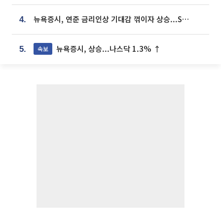
뉴욕증시, 연준 금리인상 기대감 꺾이자 상승...S&P500 사상 최고치 [종합]
4.
뉴욕증시, 상승...나스닥 1.3% ↑
속보
5.