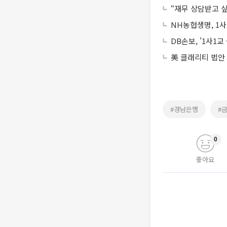
“재무 상담받고 
NH농협생명, 1
DB손보, '1사1
美 클래리티 법안
#경남은행
#
0
좋아요