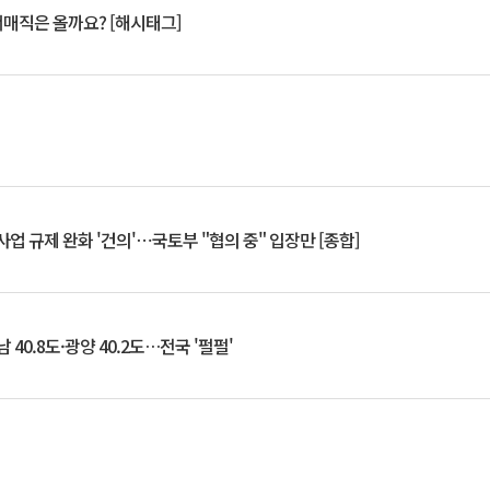
서매직은 올까요? [해시태그]
업 규제 완화 '건의'⋯국토부 "협의 중" 입장만 [종합]
 40.8도·광양 40.2도…전국 '펄펄'