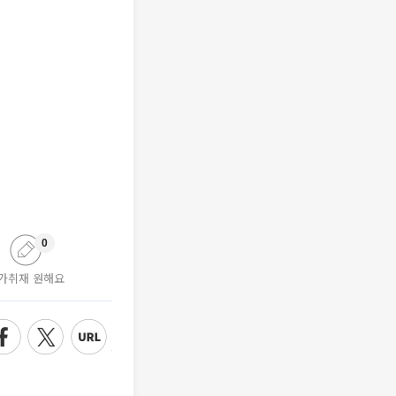
0
가취재 원해요