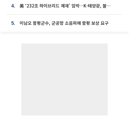
美 ‘232조 하이브리드 제재’ 임박…K-태양광, 불확실성 털고 날개 다나
4.
이남오 함평군수, 군공항 소음피해 함평 보상 요구
5.