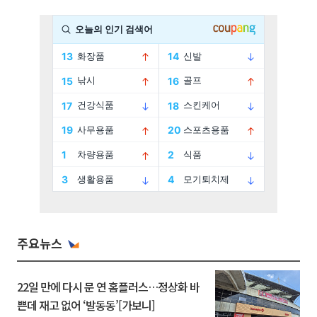
주요뉴스
22일 만에 다시 문 연 홈플러스…정상화 바
쁜데 재고 없어 ‘발동동’[가보니]