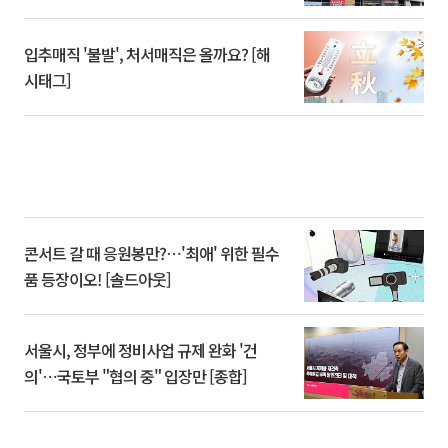
입추매직 '불발', 처서매직은 올까요? [해
시태그]
콘서트 갈 때 응원봉만?⋯'최애' 위한 필수
품 등장이오! [솔드아웃]
서울시, 정부에 정비사업 규제 완화 '건
의'⋯국토부 "협의 중" 입장만 [종합]