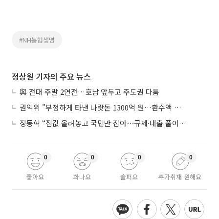
#NH농협생명
정상원 기자의 주요 뉴스
與 전대 주말 2연전…호남 앞두고 주도권 다툼
권익위 "부정하게 타낸 나랏돈 1300억 원…환수액 역대 최대"
장동혁 “집값 올려놓고 국민만 잡아⋯규제·대출 풀어야”
0
0
0
0
좋아요
화나요
슬퍼요
추가취재 원해요