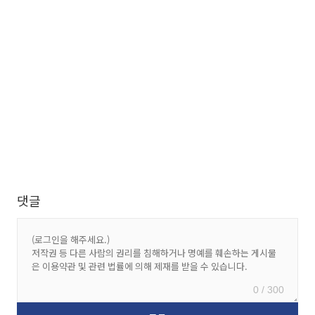
댓글
0 / 300