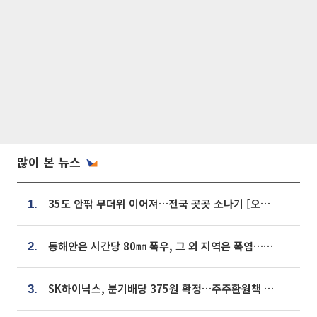
많이 본 뉴스
35도 안팎 무더위 이어져…전국 곳곳 소나기 [오늘 날씨]
1.
동해안은 시간당 80㎜ 폭우, 그 외 지역은 폭염…‘극과 극 날씨’
2.
SK하이닉스, 분기배당 375원 확정…주주환원책 9월로 앞당겨 발표
3.