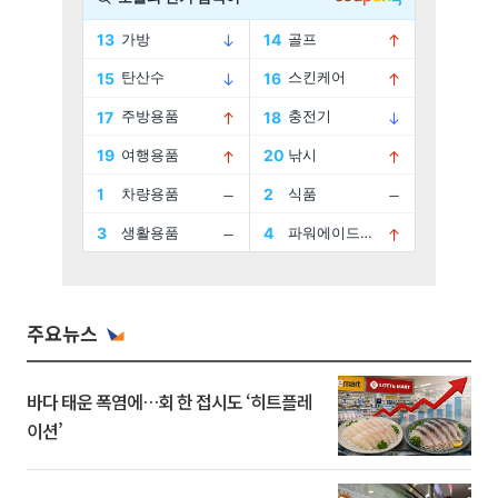
주요뉴스
바다 태운 폭염에…회 한 접시도 ‘히트플레
이션’