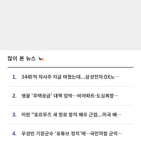
많이 본 뉴스
3445억 자사주 지급 마쳤는데...삼성전자 DX노조, 뒤늦은 '떼쓰기 집회'
1.
영끌 '주택공급' 대책 임박⋯비아파트·도심복합까지 총동원
2.
이란 “호르무즈 새 항로 합의 매우 근접...미국 배상 먼저”
3.
우성빈 기장군수 ‘유튜브 정치’에…국민의힘 군의원들 집단 반발
4.