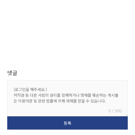
댓글
0 / 300