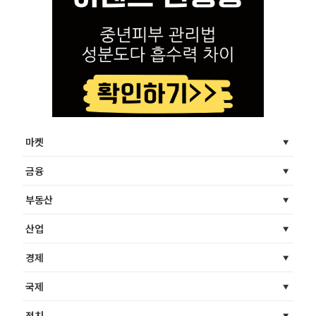
마켓
금융
부동산
산업
경제
국제
정치