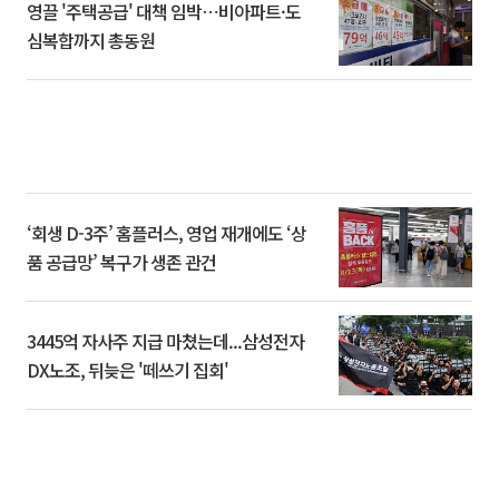
영끌 '주택공급' 대책 임박⋯비아파트·도
심복합까지 총동원
‘회생 D-3주’ 홈플러스, 영업 재개에도 ‘상
품 공급망’ 복구가 생존 관건
3445억 자사주 지급 마쳤는데...삼성전자
DX노조, 뒤늦은 '떼쓰기 집회'