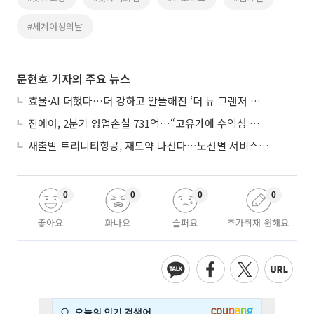
#세계여성의날
문현호 기자의 주요 뉴스
효율·AI 더했다…더 강하고 알뜰해진 ‘더 뉴 그랜저 하이브리드’
진에어, 2분기 영업손실 731억…“고유가에 수익성 악화”
새출발 트리니티항공, 재도약 나선다…노선별 서비스 차별화
0
0
0
0
좋아요
화나요
슬퍼요
추가취재 원해요