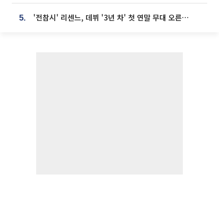
'전참시' 리센느, 데뷔 '3년 차' 첫 연말 무대 오른다⋯"그동안 섭외 안 와"
5.